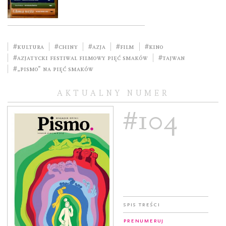
#kultura
#Chiny
#Azja
#film
#kino
#Azjatycki Festiwal Filmowy Pięć Smaków
#Tajwan
#„Pismo” na Pięć Smaków
AKTUALNY NUMER
#104
Spis treści
Prenumeruj