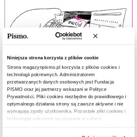
Niniejsza strona korzysta z plików cookie
Strona magazynpismo.pl korzysta z plików cookies i
technologii pokrewnych. Administratorem
przetwarzanych danych osobowych jest Fundacja
PISMO oraz jej partnerzy wskazani w Polityce
Prywatności. Pliki cookies niezbędne do prawidłowego i
optymalnego działania strony są zawsze aktywne i nie
Masz konto?
Zaloguj się
wymagają zgody użytkownika. Pozostałe pliki cookies i
technologie pokrewne są używane w celach:
Karolina Breguła
–(ur. 1979), artystka wizualna tworząca
funkcjonalnych, analitycznych, marketingowych oraz
filmy, fotografie i instalacje. Jej prace pokazywane były między
prezentowania spersonalizowanych treści. Wyrażając