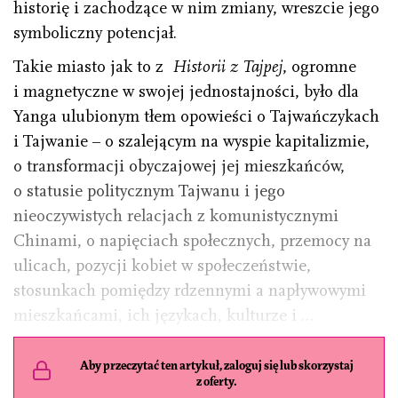
historię i zachodzące w nim zmiany, wreszcie jego
symboliczny potencjał.
Takie miasto jak to z
Historii z Tajpej
, ogromne
i magnetyczne w swojej jednostajności, było dla
Yanga ulubionym tłem opowieści o Tajwańczykach
i Tajwanie – o szalejącym na wyspie kapitalizmie,
o transformacji obyczajowej jej mieszkańców,
o statusie politycznym Tajwanu i jego
nieoczywistych relacjach z komunistycznymi
Chinami, o napięciach społecznych, przemocy na
ulicach, pozycji kobiet w społeczeństwie,
stosunkach pomiędzy rdzennymi a napływowymi
mieszkańcami, ich językach, kulturze i …
Aby przeczytać ten artykuł, zaloguj się lub skorzystaj
z oferty.