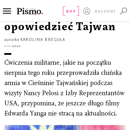
ESEJ KULTURA
Edward Yang:
KUP
ZALOGUJ
opowiedzieć Tajwan
autorka
KAROLINA BREGUŁA
1.11.2022
Ćwiczenia militarne, jakie na początku
sierpnia tego roku przeprowadziła chińska
armia w Cieśninie Tajwańskiej podczas
wizyty Nancy Pelosi z Izby Reprezentantów
USA, przypomina, że jeszcze długo filmy
Edwarda Yanga nie stracą na aktualności.