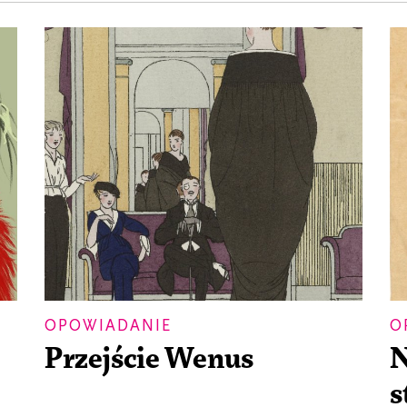
OPOWIADANIE
O
Przejście Wenus
N
s