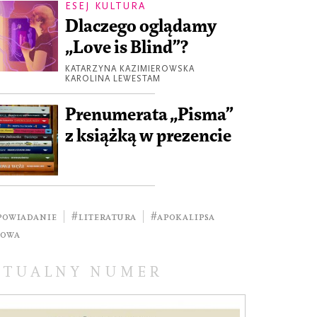
ESEJ KULTURA
Dlaczego oglądamy
„Love is Blind”?
KATARZYNA KAZIMIEROWSKA
KAROLINA LEWESTAM
Prenumerata „Pisma”
z książką w prezencie
powiadanie
#literatura
#apokalipsa
łowa
KTUALNY NUMER