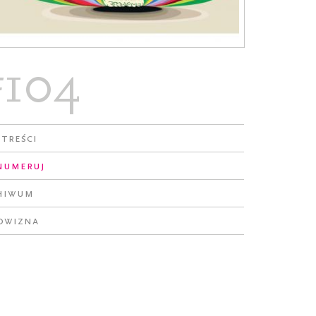
#104
 treści
numeruj
hiwum
owizna