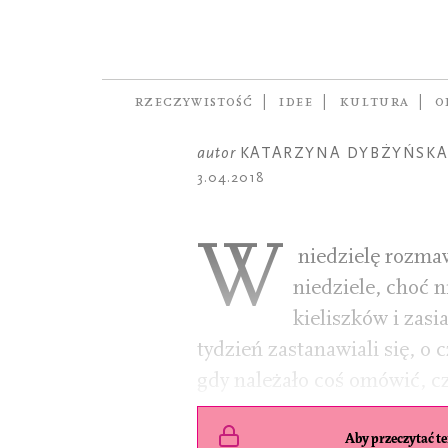
OPOWIADANIE
Ostatnie o
na Ziemi
RZECZYWISTOŚĆ
IDEE
KULTURA
O
autor
KATARZYNA DYBŻYŃSK
3.04.2018
W
niedzielę rozmaw
niedziele, choć n
kieliszków i zasi
tydzień zastanawiali się, o
gdy należało coś omówić, c
Aby przeczytać ten