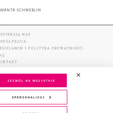
AMANTA SCHWEBLIN
SPIERAJĄ NAS
SPÓŁPRACA
EGULAMIN I POLITYKA PRYWATNOŚCI
AQ
ONTAKT
Zezwól na wszystkie
ano ze środków Ministra Kultury i Dziedzictwa
Spersonalizuj
o pochodzących z Funduszu Promocji Kultury –
go funduszu celowego