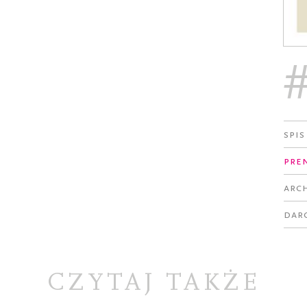
Spis
Pre
Arc
Dar
CZYTAJ TAKŻE