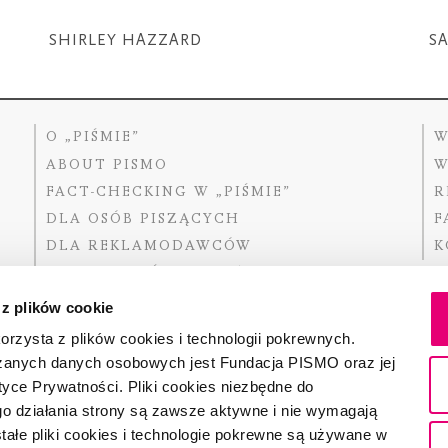
SHIRLEY HAZZARD
S
O „PIŚMIE”
W
ABOUT PISMO
W
FACT-CHECKING W „PIŚMIE”
R
DLA OSÓB PISZĄCYCH
F
DLA REKLAMODAWCÓW
K
GDZIE KUPIĆ „PISMO”?
 z plików cookie
rzysta z plików cookies i technologii pokrewnych.
zanych danych osobowych jest Fundacja PISMO oraz jej
Dofinansow
Narodoweg
tyce Prywatności. Pliki cookies niezbędne do
państwowe
o działania strony są zawsze aktywne i nie wymagają
ałe pliki cookies i technologie pokrewne są używane w