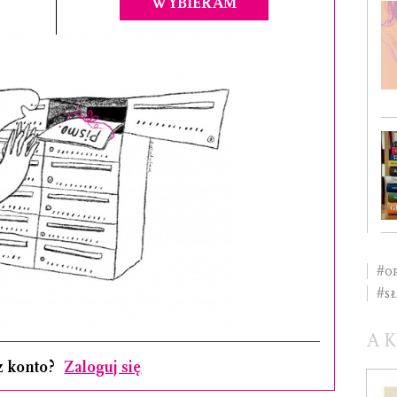
WYBIERAM
#o
#s
A
z konto?
Zaloguj się