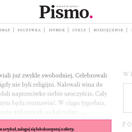
powiadanie
BRAZ
SOCZEWKA
HUMOR
CYKLE
MIESIĘCZNIK
A
W
iali już zwykle swobodniej. Celebrowali
igdy nie byli religijni. Nalewali wina do
adali naprzeciwko siebie uroczyście. Cały
 czym będą rozmawiać. W ciągu tygodnia,
zęsto wskazywali na kalendarz, …
P
 artykuł, zaloguj się lub skorzystaj z oferty.