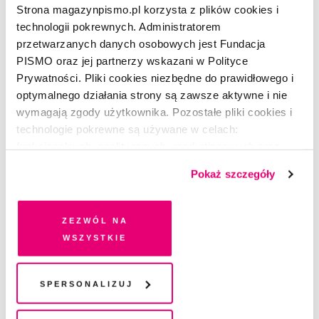
Strona magazynpismo.pl korzysta z plików cookies i
technologii pokrewnych. Administratorem
przetwarzanych danych osobowych jest Fundacja
PISMO oraz jej partnerzy wskazani w Polityce
Prywatności. Pliki cookies niezbędne do prawidłowego i
optymalnego działania strony są zawsze aktywne i nie
wymagają zgody użytkownika. Pozostałe pliki cookies i
technologie pokrewne są używane w celach:
funkcjonalnych, analitycznych, marketingowych oraz
prezentowania spersonalizowanych treści. Wyrażając
Pokaż szczegóły
dobrowolną zgodę na pliki cookies i technologie
pokrewne, zgadzasz się na przechowywanie informacji
na Twoim urządzeniu końcowym lub dostęp do niego i
Zezwól na
POEZJA
przetwarzanie danych. Zgodę na wszystkie lub niektóre
wszystkie
Wiersz bez tytułu
pliki cookies i technologie pokrewne możesz w każdej
chwili wycofać lub ponowić w zakładce "Ustawienia
MARIANNA KIJANOWSKA
plików cookie". Wycofanie zgody nie wpływa na
Spersonalizuj
legalność przetwarzania danych przed jej wycofaniem