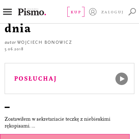
POEZJA
Dziennik jednego
KUP
ZALOGUJ
dnia
autor
WOJCIECH BONOWICZ
5.06.2018
POSŁUCHAJ
Zostawiłem w sekretariacie teczkę z niebieskimi
rękopisami. …