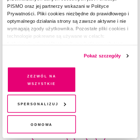
PISMO oraz jej partnerzy wskazani w Polityce
Prywatności. Pliki cookies niezbędne do prawidłowego i
optymalnego działania strony są zawsze aktywne i nie
wymagają zgody użytkownika. Pozostałe pliki cookies i
technologie pokrewne są używane w celach:
funkcjonalnych, analitycznych, marketingowych oraz
prezentowania spersonalizowanych treści. Wyrażając
Pokaż szczegóły
POEZJA
dobrowolną zgodę na pliki cookies i technologie
Wiersz bez tytułu
pokrewne, zgadzasz się na przechowywanie informacji
na Twoim urządzeniu końcowym lub dostęp do niego i
Zezwól na
MARIANNA KIJANOWSKA
przetwarzanie danych. Zgodę na wszystkie lub niektóre
wszystkie
pliki cookies i technologie pokrewne możesz w każdej
chwili wycofać lub ponowić w zakładce "Ustawienia
plików cookie". Wycofanie zgody nie wpływa na
Spersonalizuj
legalność przetwarzania danych przed jej wycofaniem
Odmowa