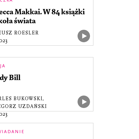
CZKA
ecca Makkai. W 84 książki
koła świata
EUSZ ROESLER
2023
JA
y Bill
RLES BUKOWSKI
,
EGORZ UZDAŃSKI
2023
WIADANIE