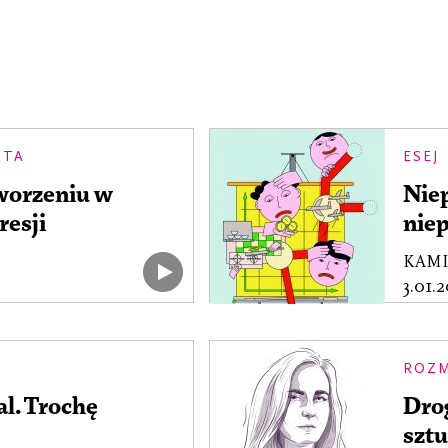
STA
ESEJ
tworzeniu w
Nie
esji
nie
KAMI
3.01.
ROZM
l. Trochę
Drog
sztu