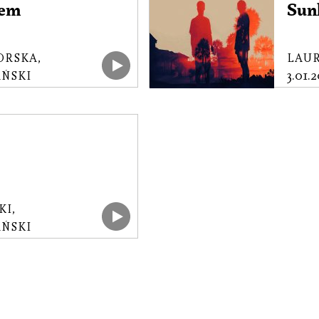
mem
Sun
ORSKA
,
LAU
3.01.
ŃSKI
KI
,
ŃSKI