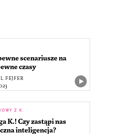
pewne scenariusze na
pewne czasy
L FEJFER
2023
OWY Z K.
a K.! Czy zastąpi nas
czna inteligencja?