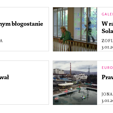
GALE
nym błogostanie
W r
Sol
uzna
KA
ZOFI
3.01.
EURO
awał
Praw
JONA
3.01.