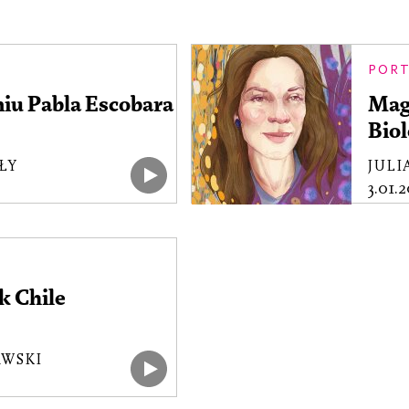
POR
iu Pabla Escobara
Mag
Biol
ŁY
JULI
3.01.
k Chile
WSKI