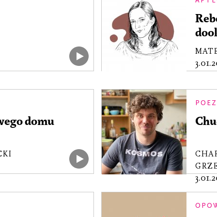
APTE
Reb
doo
MAT
3.01.
POEZ
wego domu
Chud
CKI
CHA
GRZ
3.01.
OPO