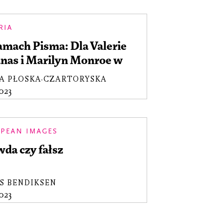
RIA
amach Pisma: Dla Valerie
anas i Marilyn Monroe w
niu ich desperacji
A PŁOSKA-CZARTORYSKA
2023
PEAN IMAGES
da czy fałsz
S BENDIKSEN
2023