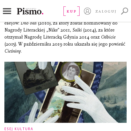
Nowicki Wojciech
KUP
ZALOGUJ
(ur. 1968), pisarz, eseista i kurator, autor trzech zbiorów
esejów:
Dno oka
(2010), za który został nominowany do
Nagrody Literackiej „Nike” 2011,
Salki
(2014), za które
otrzymał Nagrodę Literacką Gdynia 2014 oraz
Odbicie
(2015). W październiku 2019 roku ukazała się jego powieść
Cieśniny
.
ESEJ KULTURA