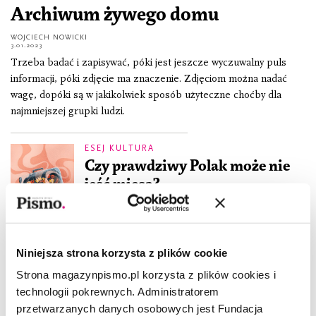
Archiwum żywego domu
WOJCIECH NOWICKI
3.01.2023
Trzeba badać i zapisywać, póki jest jeszcze wyczuwalny puls
informacji, póki zdjęcie ma znaczenie. Zdjęciom można nadać
wagę, dopóki są w jakikolwiek sposób użyteczne choćby dla
najmniejszej grupki ludzi.
ESEJ KULTURA
Czy prawdziwy Polak może nie
jeść mięsa?
WOJCIECH NOWICKI
5.02.2020
ESEJ KULTURA
Zanim przyszły selfie, selfiki,
Niniejsza strona korzysta z plików cookie
selfiaczki
Strona magazynpismo.pl korzysta z plików cookies i
WOJCIECH NOWICKI
technologii pokrewnych. Administratorem
4.12.2018
przetwarzanych danych osobowych jest Fundacja