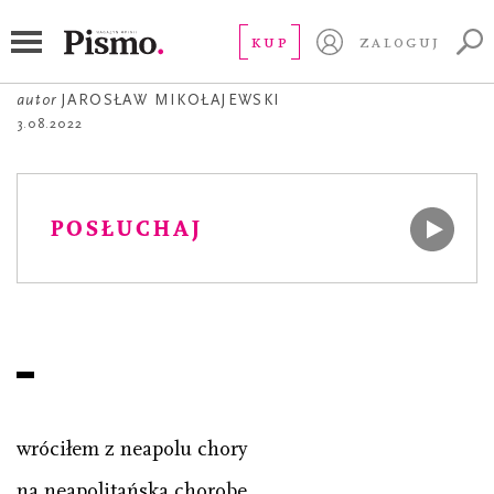
POEZJA
Moje choroby
KUP
ZALOGUJ
autor
JAROSŁAW MIKOŁAJEWSKI
3.08.2022
POSŁUCHAJ
wróciłem z neapolu chory
na neapolitańską chorobę