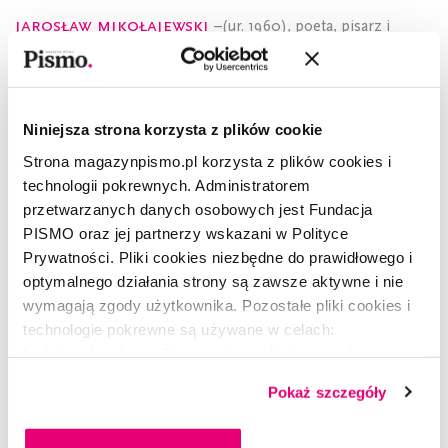
Jarosław Mikołajewski
–(ur. 1960), poeta, pisarz i
tłumacz z języka włoskiego. Jest również autorem książek dla
dzieci, eseistą i publicystą.
Niniejsza strona korzysta z plików cookie
Strona magazynpismo.pl korzysta z plików cookies i
technologii pokrewnych. Administratorem
CZYTAJ TAKŻE
przetwarzanych danych osobowych jest Fundacja
PISMO oraz jej partnerzy wskazani w Polityce
Prywatności. Pliki cookies niezbędne do prawidłowego i
optymalnego działania strony są zawsze aktywne i nie
wymagają zgody użytkownika. Pozostałe pliki cookies i
technologie pokrewne są używane w celach:
funkcjonalnych, analitycznych, marketingowych oraz
prezentowania spersonalizowanych treści. Wyrażając
Pokaż szczegóły
dobrowolną zgodę na pliki cookies i technologie
pokrewne, zgadzasz się na przechowywanie informacji