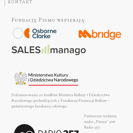
KONTAKT
Fundację Pismo
wspierają:
Dofinansowano ze środków Ministra Kultury i Dziedzictwa
Narodowego pochodzących z Funduszu Promocji Kultury –
państwowego funduszu celowego
Partnerem wydania
audio „Pisma” jest
Radio 357.