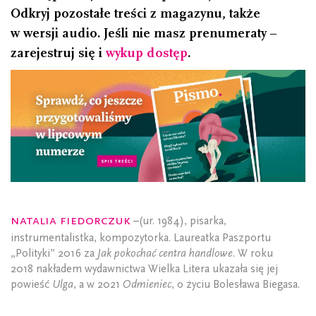
Odkryj pozostałe treści z magazynu, także
w wersji audio. Jeśli nie masz prenumeraty –
zarejestruj się i
wykup dostęp
.
Natalia Fiedorczuk
–(ur. 1984), pisarka,
instrumentalistka, kompozytorka. Laureatka Paszportu
„Polityki” 2016 za
Jak pokochać centra handlowe
. W roku
2018 nakładem wydawnictwa Wielka Litera ukazała się jej
powieść
Ulga
, a w 2021
Odmieniec
, o życiu Bolesława Biegasa.