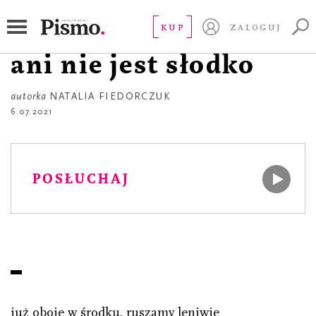
POEZJA
bo nie jest kleiście,
KUP
ZALOGUJ
ani nie jest słodko
autorka
NATALIA FIEDORCZUK
6.07.2021
POSŁUCHAJ
już oboje w środku. ruszamy leniwie