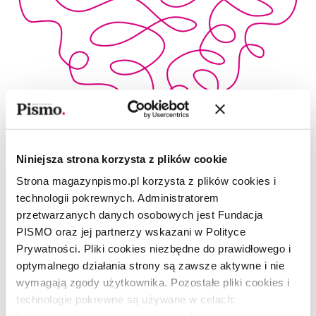
Niniejsza strona korzysta z plików cookie
Strona magazynpismo.pl korzysta z plików cookies i
technologii pokrewnych. Administratorem
przetwarzanych danych osobowych jest Fundacja
PISMO oraz jej partnerzy wskazani w Polityce
POEZJA
Prywatności. Pliki cookies niezbędne do prawidłowego i
Wiersz bez tytułu
optymalnego działania strony są zawsze aktywne i nie
wymagają zgody użytkownika. Pozostałe pliki cookies i
technologie pokrewne są używane w celach:
MARIANNA KIJANOWSKA