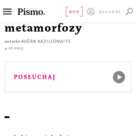
POEZJA
niewidzialne
KUP
ZALOGUJ
metamorfozy
autorka
AUŠRA KAZILIŪNAITĖ
4.07.2023
POSŁUCHAJ