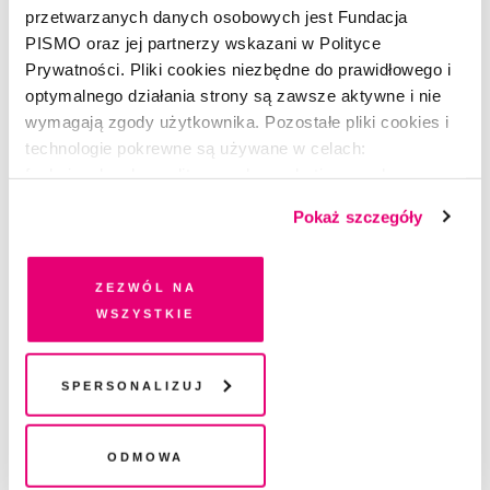
przetwarzanych danych osobowych jest Fundacja
PISMO oraz jej partnerzy wskazani w Polityce
Prywatności. Pliki cookies niezbędne do prawidłowego i
optymalnego działania strony są zawsze aktywne i nie
wymagają zgody użytkownika. Pozostałe pliki cookies i
technologie pokrewne są używane w celach:
funkcjonalnych, analitycznych, marketingowych oraz
prezentowania spersonalizowanych treści. Wyrażając
Pokaż szczegóły
dobrowolną zgodę na pliki cookies i technologie
POEZJA
pokrewne, zgadzasz się na przechowywanie informacji
Morze wracające
na Twoim urządzeniu końcowym lub dostęp do niego i
Zezwól na
przetwarzanie danych. Zgodę na wszystkie lub niektóre
wszystkie
KRZYSZTOF KAMIL BACZYŃSKI
pliki cookies i technologie pokrewne możesz w każdej
chwili wycofać lub ponowić w zakładce "Ustawienia
plików cookie". Wycofanie zgody nie wpływa na
Spersonalizuj
legalność przetwarzania danych przed jej wycofaniem
Odmowa