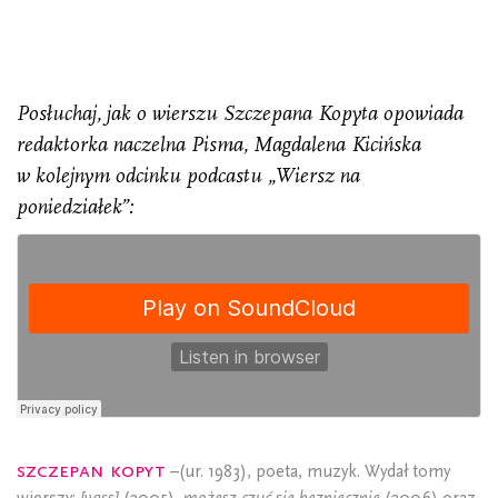
Posłuchaj, jak o wierszu Szczepana Kopyta opowiada
redaktorka naczelna Pisma, Magdalena Kicińska
w kolejnym odcinku podcastu „Wiersz na
poniedziałek”:
Szczepan Kopyt
–(ur. 1983), poeta, muzyk. Wydał tomy
wierszy:
[yass]
(2005),
możesz czuć się bezpiecznie
(2006) oraz