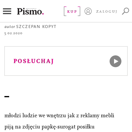
POEZJA
Papka
KUP
ZALOGUJ
autor
SZCZEPAN KOPYT
5.02.2020
POSŁUCHAJ
młodzi ludzie we wnętrzu jak z reklamy mebli
piją na zdjęciu papkę-surogat posiłku