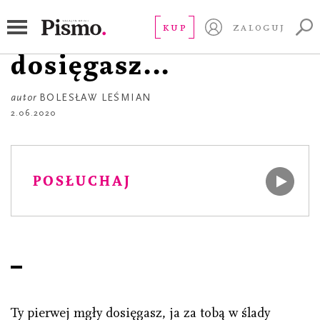
POEZJA
Ty pierwej mgły
KUP
ZALOGUJ
dosięgasz...
autor
BOLESŁAW LEŚMIAN
2.06.2020
POSŁUCHAJ
Ty pierwej mgły dosięgasz, ja za tobą w ślady