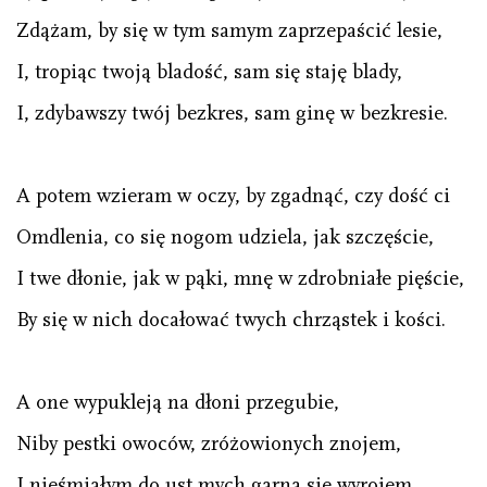
Zdążam, by się w tym samym zaprzepaścić lesie,
I, tropiąc twoją bladość, sam się staję blady,
I, zdybawszy twój bezkres, sam ginę w bezkresie.
A potem wzieram w oczy, by zgadnąć, czy dość ci
Omdlenia, co się nogom udziela, jak szczęście,
I twe dłonie, jak w pąki, mnę w zdrobniałe pięście,
By się w nich docałować twych chrząstek i kości.
A one wypukleją na dłoni przegubie,
Niby pestki owoców, zróżowionych znojem,
I nieśmiałym do ust mych garną się wyrojem,