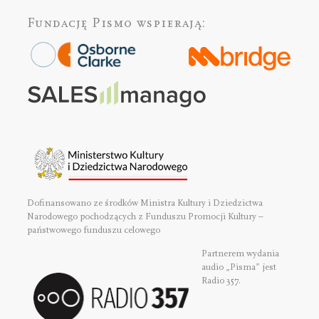
Fundację Pismo
wspierają:
Dofinansowano ze środków Ministra Kultury i Dziedzictwa
Narodowego pochodzących z Funduszu Promocji Kultury –
państwowego funduszu celowego
Partnerem wydania
audio „Pisma” jest
Radio 357.