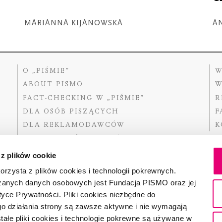
MARIANNA KIJANOWSKA
A
O „PIŚMIE”
W
ABOUT PISMO
W
FACT-CHECKING W „PIŚMIE”
R
DLA OSÓB PISZĄCYCH
F
DLA REKLAMODAWCÓW
K
GDZIE KUPIĆ „PISMO”?
 z plików cookie
rzysta z plików cookies i technologii pokrewnych.
zanych danych osobowych jest Fundacja PISMO oraz jej
Dofinansow
Narodoweg
tyce Prywatności. Pliki cookies niezbędne do
państwowe
o działania strony są zawsze aktywne i nie wymagają
ałe pliki cookies i technologie pokrewne są używane w