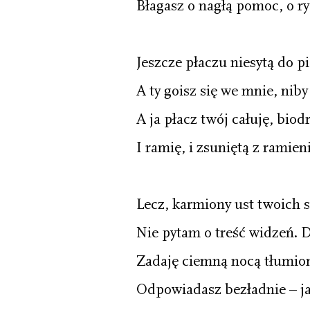
Błagasz o nagłą pomoc, o ry
Jeszcze płaczu niesytą do pie
A ty goisz się we mnie, niby
A ja płacz twój całuję, biod
I ramię, i zsuniętą z ramien
Lecz, karmiony ust twoich
Nie pytam o treść widzeń. 
Zadaję ciemną nocą tłumion
Odpowiadasz bezładnie – j