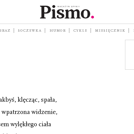
ak
...
W
BRAZ
SOCZEWKA
HUMOR
CYKLE
MIESIĘCZNIK
akbyś, klęcząc, spała,
wpatrzona widzenie,
sem wylękłego ciała