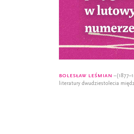
Bolesław Leśmian
–(1877–19
literatury dwudziestolecia międz