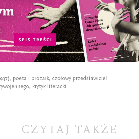
37), poeta i prozaik, czołowy przedstawiciel
ywojennego, krytyk literacki.
CZYTAJ TAKŻE