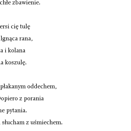
chłe zbawienie.
rsi cię tulę
 lgnąca rana,
ra i kolana
ia koszulę.
 spłakanym oddechem,
Dopiero z porania
e pytania.
a słucham z uśmiechem.