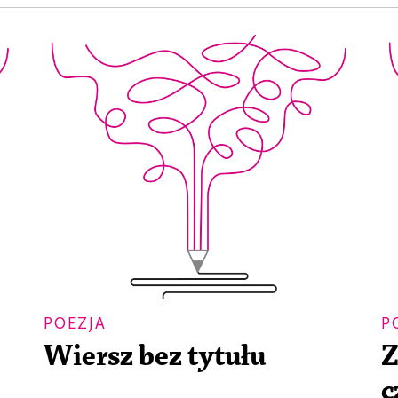
POEZJA
P
Wiersz bez tytułu
Z
c