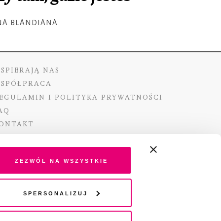
NA BLANDIANA
SPIERAJĄ NAS
SPÓŁPRACA
EGULAMIN I POLITYKA PRYWATNOŚCI
AQ
ONTAKT
Zezwól na wszystkie
ano ze środków Ministra Kultury i Dziedzictwa
Spersonalizuj
o pochodzących z Funduszu Promocji Kultury –
go funduszu celowego