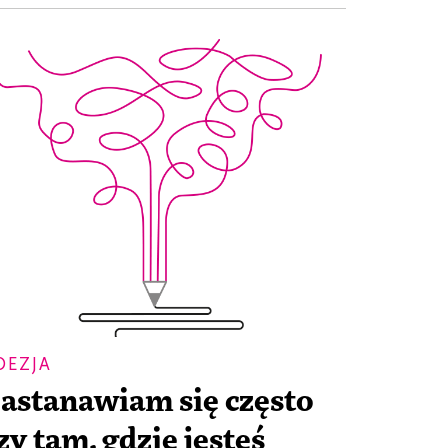
OEZJA
astanawiam się często
zy tam, gdzie jesteś