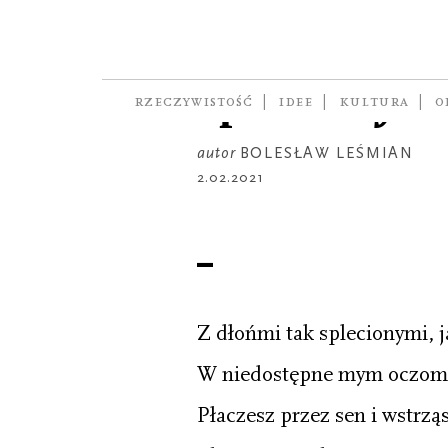
POEZJA
Z dłońmi t
splecionymi
RZECZYWISTOŚĆ
IDEE
KULTURA
O
autor
BOLESŁAW LEŚMIAN
2.02.2021
Z dłońmi tak splecionymi, j
W niedostępne mym oczom 
Płaczesz przez sen i wstrzą