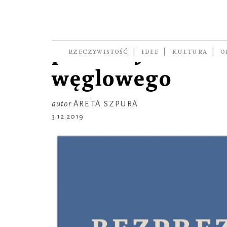
RZECZ GUSTU
Areta Szpura:
prezenty bez śl
RZECZYWISTOŚĆ
IDEE
KULTURA
O
węglowego
autor
ARETA SZPURA
3.12.2019