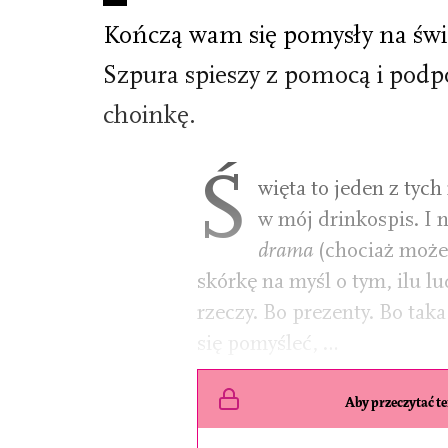
Kończą wam się pomysły na świ
Szpura spieszy z pomocą i podp
choinkę.
Ś
więta to jeden z tyc
w mój drinkospis. I n
drama
(chociaż może 
skórkę na myśl o tym, ilu l
rzeczy. Bo prezenty. Bo taka
się pomyśleć, …
Aby przeczytać ten