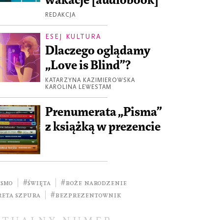
wakacje [audiobook]
REDAKCJA
ESEJ KULTURA
Dlaczego oglądamy
„Love is Blind”?
KATARZYNA KAZIMIEROWSKA
KAROLINA LEWESTAM
Prenumerata „Pisma”
z książką w prezencie
ismo
#święta
#Boże Narodzenie
reta Szpura
#bezprezentownik