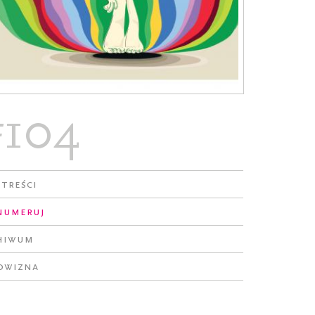
#104
 treści
numeruj
hiwum
owizna