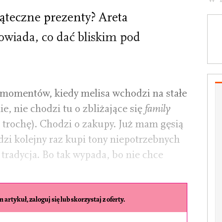
ąteczne prezenty? Areta
owiada, co dać bliskim pod
h momentów, kiedy melisa wchodzi na stałe
ie, nie chodzi tu o zbliżające się
family
trochę). Chodzi o zakupy. Już mam gęsią
udzi kolejny raz kupi tony niepotrzebnych
 tradycja. Bo tak wypada, bo nie chce
 artykuł, zaloguj się lub skorzystaj z oferty.