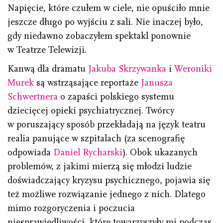
Napięcie, które czułem w ciele, nie opuściło mnie
jeszcze długo po wyjściu z sali. Nie inaczej było,
gdy niedawno zobaczyłem spektakl ponownie
w Teatrze Telewizji.
Kanwą dla dramatu
Jakuba Skrzywanka
i
Weroniki
Murek
są wstrząsające reportaże
Janusza
Schwertnera
o zapaści polskiego systemu
dziecięcej opieki psychiatrycznej. Twórcy
w poruszający sposób przekładają na język teatru
realia panujące w szpitalach (za scenografię
odpowiada
Daniel Rycharski
). Obok ukazanych
problemów, z jakimi mierzą się młodzi ludzie
doświadczający kryzysu psychicznego, pojawia się
też możliwe rozwiązanie jednego z nich. Dlatego
mimo rozgoryczenia i poczucia
niesprawiedliwości, które towarzyszyły mi podczas