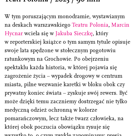
W tym poruszającym monodramie, wystawianym
na deskach warszawskiego
Teatru Polonia
,
Marcin
Hycnar
wciela się w
Jakuba Sieczkę
, który
w reporterskiej książce o tym samym tytule opisuje
swoje lata spędzone w stołecznym pogotowiu
ratunkowym na Grochowie. Po obejrzeniu
spektaklu każda historia, w której pojawia się
zagrożenie życia – wypadek drogowy w centrum
miasta, pilne wezwanie karetki w bloku obok czy
prywatny koniec świata – zyskuje swój rewers. Być
może dzięki temu zaczniemy dostrzegać nie tylko
medyczną odzież ochronną w kolorze
pomarańczowym, lecz także twarz człowieka, na
której obok poczucia obowiązku rysuje się
wszystko to, o czym zwykle zapominamy: presja