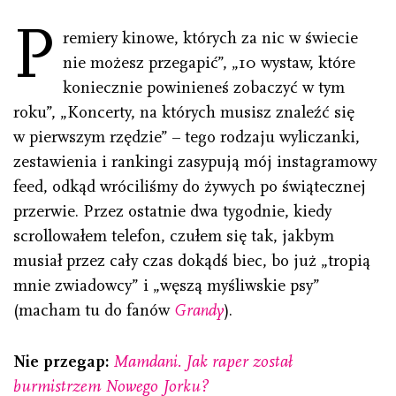
P
remiery kinowe, których za nic w świecie
nie możesz przegapić”, „10 wystaw, które
koniecznie powinieneś zobaczyć w tym
roku”, „Koncerty, na których musisz znaleźć się
w pierwszym rzędzie” – tego rodzaju wyliczanki,
zestawienia i rankingi zasypują mój instagramowy
feed, odkąd wróciliśmy do żywych po świątecznej
przerwie. Przez ostatnie dwa tygodnie, kiedy
scrollowałem telefon, czułem się tak, jakbym
musiał przez cały czas dokądś biec, bo już „tropią
mnie zwiadowcy” i „węszą myśliwskie psy”
(macham tu do fanów
Grandy
).
Nie przegap:
Mamdani. Jak raper został
burmistrzem Nowego Jorku?