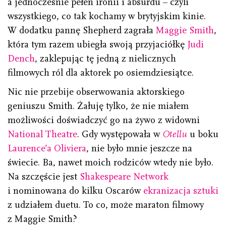
a jednocześnie pełen ironii i absurdu – czyli
wszystkiego, co tak kochamy w brytyjskim kinie.
W dodatku pannę Shepherd zagrała
Maggie Smith
,
która tym razem ubiegła swoją przyjaciółkę
Judi
Dench
, zaklepując tę jedną z nielicznych
filmowych ról dla aktorek po osiemdziesiątce.
Nic nie przebije obserwowania aktorskiego
geniuszu Smith. Żałuję tylko, że nie miałem
możliwości doświadczyć go na żywo z widowni
National Theatre
. Gdy występowała w
Otellu
u boku
Laurence’a Oliviera
, nie było mnie jeszcze na
świecie. Ba, nawet moich rodziców wtedy nie było.
Na szczęście jest
Shakespeare Network
i nominowana do kilku Oscarów
ekranizacja sztuki
z udziałem duetu. To co, może maraton filmowy
z Maggie Smith?