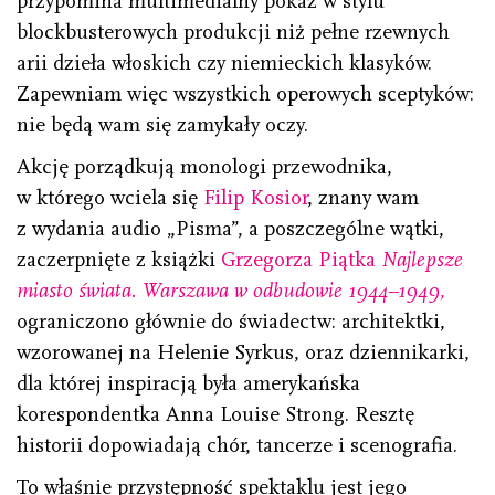
przypomina multimedialny pokaz w stylu
blockbusterowych produkcji niż pełne rzewnych
arii dzieła włoskich czy niemieckich klasyków.
Zapewniam więc wszystkich operowych sceptyków:
nie będą wam się zamykały oczy.
Akcję porządkują monologi przewodnika,
w którego wciela się
Filip Kosior
, znany wam
z wydania audio „Pisma”, a poszczególne wątki,
zaczerpnięte z książki
Grzegorza Piątka
Najlepsze
miasto świata. Warszawa w odbudowie 1944–1949,
ograniczono głównie do świadectw: architektki,
wzorowanej na Helenie Syrkus, oraz dziennikarki,
dla której inspiracją była amerykańska
korespondentka Anna Louise Strong. Resztę
historii dopowiadają chór, tancerze i scenografia.
To właśnie przystępność spektaklu jest jego