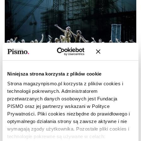
Niniejsza strona korzysta z plików cookie
Strona magazynpismo.pl korzysta z plików cookies i
technologii pokrewnych. Administratorem
VOD TEATR WIELKI 
przetwarzanych danych osobowych jest Fundacja
PISMO oraz jej partnerzy wskazani w Polityce
Najlepsze miasto świata.
Prywatności. Pliki cookies niezbędne do prawidłowego i
optymalnego działania strony są zawsze aktywne i nie
Opera o Warszawie
wymagają zgody użytkownika. Pozostałe pliki cookies i
technologie pokrewne są używane w celach: