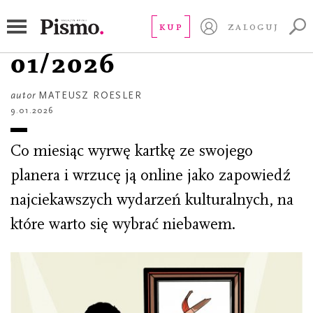
RZECZ GUSTU
Kulturalny planer
KUP
ZALOGUJ
01/2026
autor
MATEUSZ ROESLER
9.01.2026
Co miesiąc wyrwę kartkę ze swojego
planera i wrzucę ją online jako zapowiedź
najciekawszych wydarzeń kulturalnych, na
które warto się wybrać niebawem.