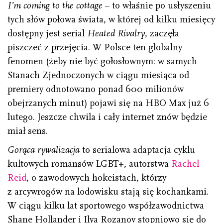
I’m coming to the cottage
– to właśnie po usłyszeniu
tych słów połowa świata, w której od kilku miesięcy
dostępny jest serial
Heated Rivalry
, zaczęła
piszczeć z przejęcia. W Polsce ten globalny
fenomen (żeby nie być gołosłownym: w samych
Stanach Zjednoczonych w ciągu miesiąca od
premiery odnotowano ponad 600 milionów
obejrzanych minut) pojawi się na HBO Max już 6
lutego. Jeszcze chwila i cały internet znów będzie
miał sens.
Gorąca rywalizacja
to serialowa adaptacja cyklu
kultowych romansów LGBT+, autorstwa
Rachel
Reid
, o zawodowych hokeistach, którzy
z arcywrogów na lodowisku stają się kochankami.
W ciągu kilku lat sportowego współzawodnictwa
Shane Hollander i Ilya Rozanov stopniowo się do