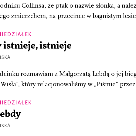
dniku Collinsa, że ptak o nazwie słonka, a należ
ego zmierzchem, na przecince w bagnistym lesie 
NIEDZIAŁEK
 istnieje, istnieje
ŃSKA
dcinku rozmawiam z Małgorzatą Lebdą o jej bi
Wisła”, który relacjonowaliśmy w „Piśmie” przez
NIEDZIAŁEK
Lebdy
ŃSKA