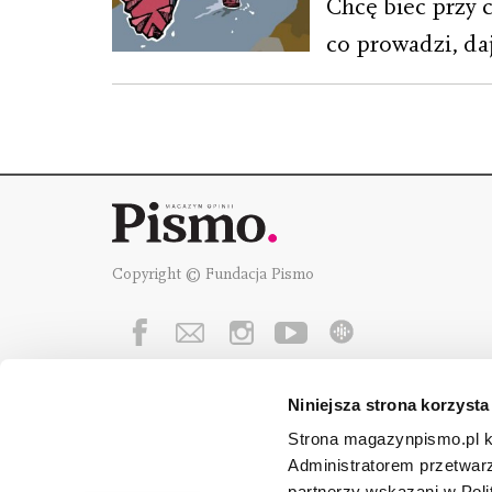
Chcę biec przy c
co prowadzi, da
Copyright © Fundacja Pismo
Niniejsza strona korzysta
Fundację Pismo
wspierają:
Strona magazynpismo.pl ko
Administratorem przetwar
partnerzy wskazani w Poli