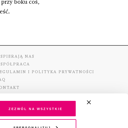
 przy boku coś,
eść.
SPIERAJĄ NAS
SPÓŁPRACA
EGULAMIN I POLITYKA PRYWATNOŚCI
AQ
ONTAKT
Zezwól na wszystkie
ano ze środków Ministra Kultury i Dziedzictwa
Spersonalizuj
o pochodzących z Funduszu Promocji Kultury –