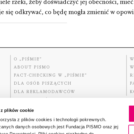
iele rzeki, żeby doświadczyć jej obecności, mieć
je się odkrywać, co będę mogła zmienić w opowi
O „PIŚMIE”
W
ABOUT PISMO
W
FACT-CHECKING W „PIŚMIE”
R
DLA OSÓB PISZĄCYCH
F
DLA REKLAMODAWCÓW
K
GDZIE KUPIĆ „PISMO”?
 z plików cookie
rzysta z plików cookies i technologii pokrewnych.
zanych danych osobowych jest Fundacja PISMO oraz jej
Dofinansow
Narodoweg
tyce Prywatności. Pliki cookies niezbędne do