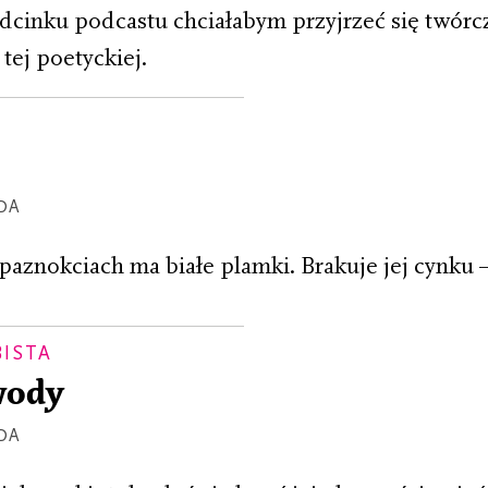
dcinku podcastu chciałabym przyjrzeć się twórc
 tej poetyckiej.
DA
paznokciach ma białe plamki. Brakuje jej cynku – 
BISTA
wody
DA