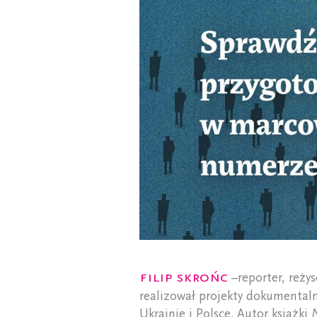
Filip Skrońc
–reporter, reżys
realizował projekty dokumentaln
Ukrainie i Polsce. Autor książki
N