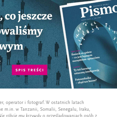
er, operator i fotograf. W ostatnich latach
e m.in. w Tanzanii, Somalii, Senegalu, Iraku,
ie róbcie mu krzywdy
o prześladowaniach osób z