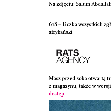
Na zdjęciu:
Salum Abdallah
618 – L
iczba wszystkich z
afrykański.
Masz przed sobą otwartą tr
z magazynu, także w wersji
dostęp
.