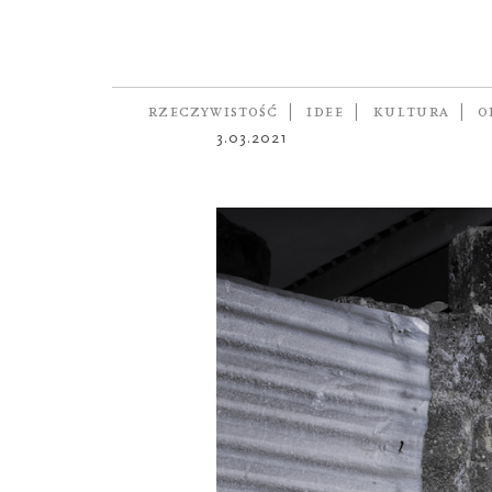
PRAWA CZŁOWIEKA
Przesąd
autorzy
RATS AGENCY
,
FILIP
RZECZYWISTOŚĆ
IDEE
KULTURA
O
3.03.2021