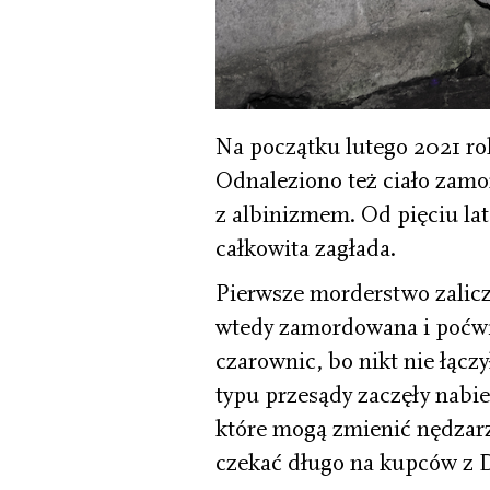
Na początku lutego 2021 r
Odnaleziono też ciało zamo
z albinizmem. Od pięciu la
całkowita zagłada.
Pierwsze morderstwo zalicza
wtedy zamordowana i poćwi
czarownic, bo nikt nie łącz
typu przesądy zaczęły nabie
które mogą zmienić nędzarz
czekać długo na kupców z 