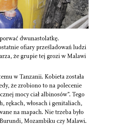
 porwać dwunastolatkę.
tatnie ofiary prześladowań ludzi
rza, że grupie tej grozi w Malawi
 temu w Tanzanii. Kobieta została
y, że zrobiono to na polecenie
icznej mocy ciał albinosów”. Tego
, rękach, włosach i genitaliach,
wane na mapach. Nie trzeba było
 Burundi, Mozambiku czy Malawi.