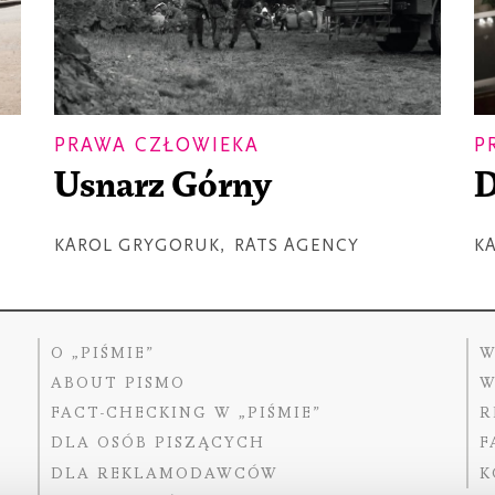
PRAWA CZŁOWIEKA
P
Usnarz Górny
D
KAROL GRYGORUK
,
RATS AGENCY
K
O „PIŚMIE”
W
ABOUT PISMO
W
FACT-CHECKING W „PIŚMIE”
R
DLA OSÓB PISZĄCYCH
F
DLA REKLAMODAWCÓW
K