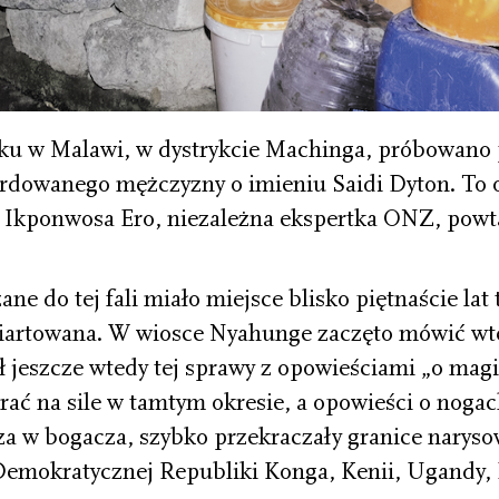
oku w Malawi, w dystrykcie Machinga, próbowano
rdowanego mężczyzny o imieniu Saidi Dyton. To os
t Ikponwosa Ero, niezależna ekspertka ONZ, powta
ne do tej fali miało miejsce blisko piętnaście lat
artowana. W wiosce Nyahunge zaczęto mówić wted
ył jeszcze wtedy tej sprawy z opowieściami „o mag
rać na sile w tamtym okresie, a opowieści o nogach
a w bogacza, szybko przekraczały granice naryso
Demokratycznej Republiki Konga, Kenii, Ugandy,