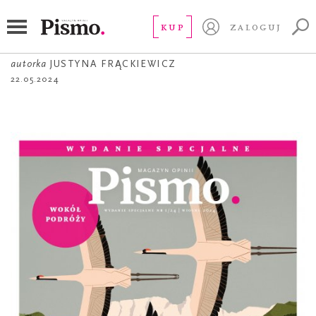
OKŁADKA
Klangor polski
KUP
ZALOGUJ
autorka
JUSTYNA FRĄCKIEWICZ
22.05.2024