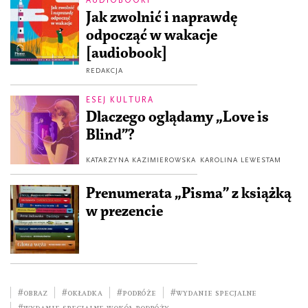
AUDIOBOOKI
Jak zwolnić i naprawdę
odpocząć w wakacje
[audiobook]
REDAKCJA
ESEJ KULTURA
Dlaczego oglądamy „Love is
Blind”?
KATARZYNA KAZIMIEROWSKA
KAROLINA LEWESTAM
Prenumerata „Pisma” z książką
w prezencie
#obraz
#okładka
#podróże
#wydanie specjalne
#Wydanie specjalne Wokół podróży