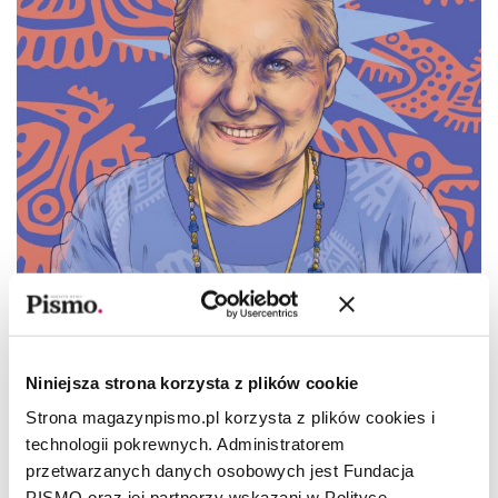
Niniejsza strona korzysta z plików cookie
PORTRET
Strona magazynpismo.pl korzysta z plików cookies i
Jedyna taka Elżbieta Dzikowska
technologii pokrewnych. Administratorem
przetwarzanych danych osobowych jest Fundacja
JULIA LACHOWICZ-NOWIŃSKA
PISMO oraz jej partnerzy wskazani w Polityce