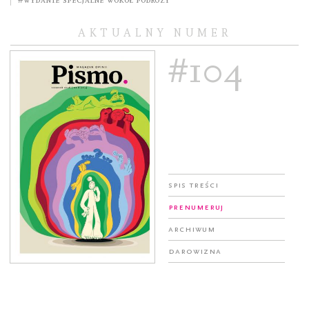
AKTUALNY NUMER
#104
Spis treści
Prenumeruj
Archiwum
Darowizna