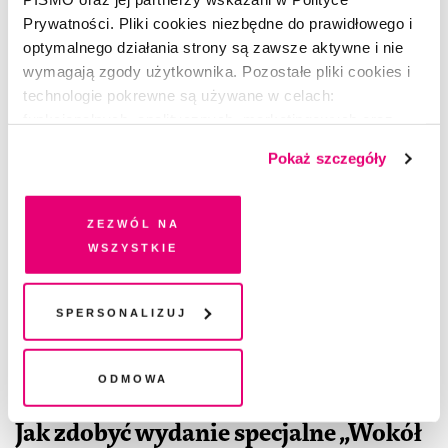
Prywatności. Pliki cookies niezbędne do prawidłowego i
optymalnego działania strony są zawsze aktywne i nie
wymagają zgody użytkownika. Pozostałe pliki cookies i
technologie pokrewne są używane w celach:
funkcjonalnych, analitycznych, marketingowych oraz
prezentowania spersonalizowanych treści. Wyrażając
Pokaż szczegóły
dobrowolną zgodę na pliki cookies i technologie
pokrewne, zgadzasz się na przechowywanie informacji
na Twoim urządzeniu końcowym lub dostęp do niego i
Zezwól na
przetwarzanie danych. Zgodę na wszystkie lub niektóre
wszystkie
pliki cookies i technologie pokrewne możesz w każdej
chwili wycofać lub ponowić w zakładce "Ustawienia
plików cookie". Wycofanie zgody nie wpływa na
Spersonalizuj
legalność przetwarzania danych przed jej wycofaniem
Odmowa
Jak zdobyć wydanie specjalne „Wokół