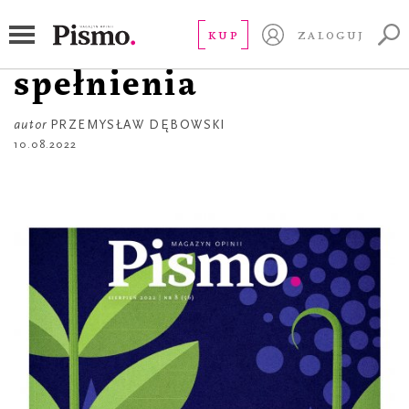
OKŁADKA
Poszukiwacz
KUP
ZALOGUJ
spełnienia
autor
PRZEMYSŁAW DĘBOWSKI
10.08.2022