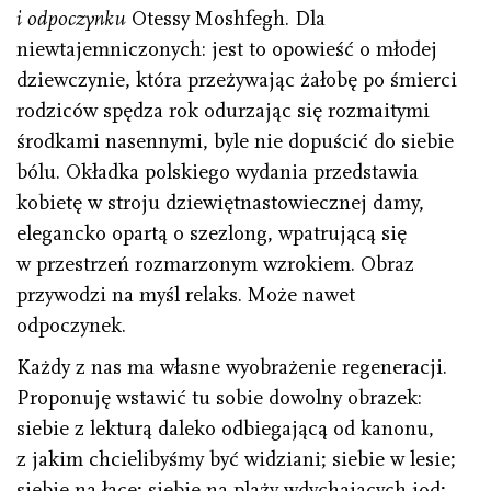
i odpoczynku
Otessy Moshfegh. Dla
niewtajemniczonych: jest to opowieść o młodej
dziewczynie, która przeżywając żałobę po śmierci
rodziców spędza rok odurzając się rozmaitymi
środkami nasennymi, byle nie dopuścić do siebie
bólu. Okładka polskiego wydania przedstawia
kobietę w stroju dziewiętnastowiecznej damy,
elegancko opartą o szezlong, wpatrującą się
w przestrzeń rozmarzonym wzrokiem. Obraz
przywodzi na myśl relaks. Może nawet
odpoczynek.
Każdy z nas ma własne wyobrażenie regeneracji.
Proponuję wstawić tu sobie dowolny obrazek:
siebie z lekturą daleko odbiegającą od kanonu,
z jakim chcielibyśmy być widziani; siebie w lesie;
siebie na łące; siebie na plaży wdychających jod;