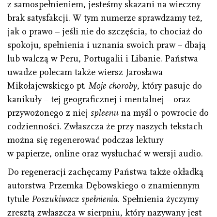
z samospełnieniem, jesteśmy skazani na wieczny
brak satysfakcji. W tym numerze sprawdzamy też,
jak o prawo – jeśli nie do szczęścia, to chociaż do
spokoju, spełnienia i uznania swoich praw – dbają
lub walczą w Peru, Portugalii i Libanie. Państwa
uwadze polecam także wiersz Jarosława
Mikołajewskiego pt.
Moje choroby
, który pasuje do
kanikuły – tej geograficznej i mentalnej – oraz
przywożonego z niej
spleenu
na myśl o powrocie do
codzienności. Zwłaszcza że przy naszych tekstach
można się regenerować podczas lektury
w papierze, online oraz wysłuchać w wersji audio.
Do regeneracji zachęcamy Państwa także okładką
autorstwa Przemka Dębowskiego o znamiennym
tytule
Poszukiwacz spełnienia
. Spełnienia życzymy
zresztą zwłaszcza w sierpniu, który nazywany jest