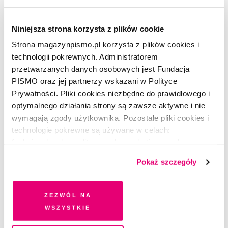
Odkryj pozostałe treści z magazynu, także
w wersji audio. Jeśli nie masz prenumeraty lub
Niniejsza strona korzysta z plików cookie
dostępu online – zarejestruj się i
wykup dostęp
.
Strona magazynpismo.pl korzysta z plików cookies i
technologii pokrewnych. Administratorem
przetwarzanych danych osobowych jest Fundacja
PISMO oraz jej partnerzy wskazani w Polityce
Prywatności. Pliki cookies niezbędne do prawidłowego i
optymalnego działania strony są zawsze aktywne i nie
wymagają zgody użytkownika. Pozostałe pliki cookies i
technologie pokrewne są używane w celach:
funkcjonalnych, analitycznych, marketingowych oraz
prezentowania spersonalizowanych treści. Wyrażając
Przemysław Dębowski
–projektant graficzny i ilustrator.
Pokaż szczegóły
dobrowolną zgodę na pliki cookies i technologie
W ciągu ostatnich piętnastu lat zaprojektował ponad 500
pokrewne, zgadzasz się na przechowywanie informacji
książek dla największych wydawnictw w Polsce. Od 2008 roku
na Twoim urządzeniu końcowym lub dostęp do niego i
jest również współwłaścicielem wydawnictwa Karakter.
Zezwól na
przetwarzanie danych. Zgodę na wszystkie lub niektóre
Mieszka w Krakowie z żoną Magdą i dwójką dzieci.
wszystkie
pliki cookies i technologie pokrewne możesz w każdej
chwili wycofać lub ponowić w zakładce "Ustawienia