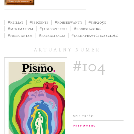
#klimat
#jedzenie
#konserwanty
#JNP2050
#minimalizm
#jadłodzielnie
#foodsharing
#freeganizm
#paskalizacja
#jaknaprawićprzyszłość
AKTUALNY NUMER
#104
Spis treści
Prenumeruj