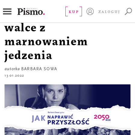
JAK NAPRAWIĆ PRZYSZŁOŚĆ?
Ryba bez ości. O
KUP
ZALOGUJ
walce z
marnowaniem
jedzenia
autorka
BARBARA SOWA
13.01.2022