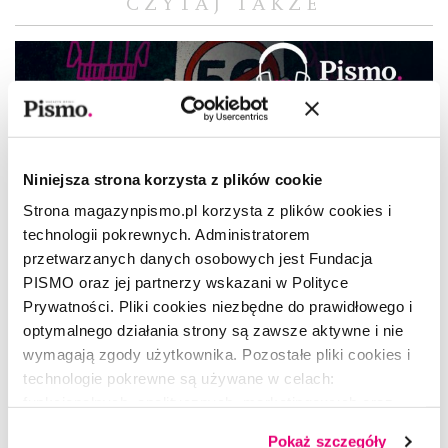
CZYTAJ TAKŻE
Niniejsza strona korzysta z plików cookie
Strona magazynpismo.pl korzysta z plików cookies i
technologii pokrewnych. Administratorem
przetwarzanych danych osobowych jest Fundacja
PISMO oraz jej partnerzy wskazani w Polityce
Prywatności. Pliki cookies niezbędne do prawidłowego i
optymalnego działania strony są zawsze aktywne i nie
wymagają zgody użytkownika. Pozostałe pliki cookies i
technologie pokrewne są używane w celach:
funkcjonalnych, analitycznych, marketingowych oraz
SPISKOWA TEORIA WSZYSTKIEGO
prezentowania spersonalizowanych treści. Wyrażając
Pokaż szczegóły