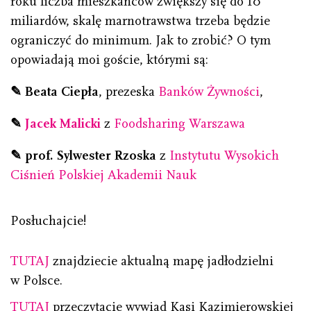
roku liczba mieszkańców zwiększy się do 10
miliardów, skalę marnotrawstwa trzeba będzie
ograniczyć do minimum. Jak to zrobić? O tym
opowiadają moi goście, którymi są:
✎
Beata Ciepła
, prezeska
Banków Żywności
,
✎
Jacek Malicki
z
Foodsharing Warszawa
✎
prof. Sylwester Rzoska
z
Instytutu Wysokich
Ciśnień Polskiej Akademii Nauk
Posłuchajcie!
TUTAJ
znajdziecie aktualną mapę jadłodzielni
w Polsce.
TUTAJ
przeczytacie wywiad Kasi Kazimierowskiej