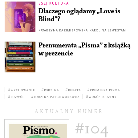
ESEJ KULTURA
Dlaczego oglądamy „Love is
Blind”?
KATARZYNA KAZIMIEROWSKA
KAROLINA LEWESTAM
Prenumerata „Pisma” z książką
w prezencie
#wychowanie
#rodzina
#debata
#premiera pisma
#rozwód
#rodzina patchworkowa
#Wokół rodziny
AKTUALNY NUMER
#104