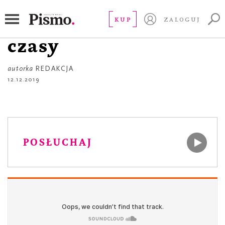
PREMIERA PISMA
Rodzina na nowe
KUP
ZALOGUJ
czasy
autorka
REDAKCJA
12.12.2019
POSŁUCHAJ