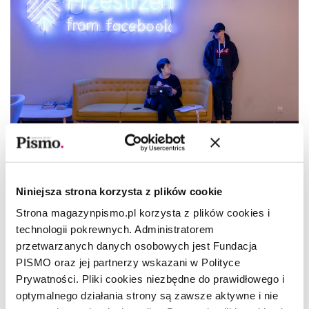
Informacje o najbliższej planowanej debacie
i rejestracji w ciągu najbliższych dni znajdziesz
Niniejsza strona korzysta z plików cookie
TUTAJ
.
Strona magazynpismo.pl korzysta z plików cookies i
technologii pokrewnych. Administratorem
Rozmowa została nagrana w czasie wieczornej
przetwarzanych danych osobowych jest Fundacja
debaty zorganizowanej 12 września w
Przestrzeni
PISMO oraz jej partnerzy wskazani w Polityce
from Facebook
w Warszawie. Partnerem Premiery
Prywatności. Pliki cookies niezbędne do prawidłowego i
Pisma jest kancelaria
CMS
, podcast powstał przy
optymalnego działania strony są zawsze aktywne i nie