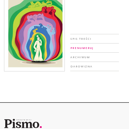
Spis treści
Prenumeruj
Archiwum
Darowizna