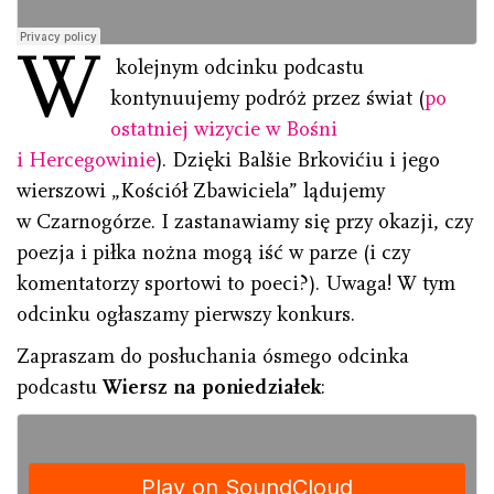
W
kolejnym odcinku podcastu
kontynuujemy podróż przez świat (
po
ostatniej wizycie w Bośni
i Hercegowinie
). Dzięki Balšie Brkovićiu i jego
wierszowi „Kościół Zbawiciela” lądujemy
w Czarnogórze. I zastanawiamy się przy okazji, czy
poezja i piłka nożna mogą iść w parze (i czy
komentatorzy sportowi to poeci?). Uwaga! W tym
odcinku ogłaszamy pierwszy konkurs.
Zapraszam do posłuchania ósmego odcinka
podcastu
Wiersz na poniedziałek
: