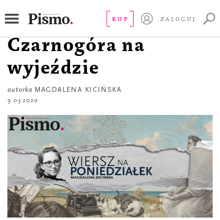
WIERSZ NA PONIEDZIAŁEK
Balša Brković i
KUP
ZALOGUJ
Czarnogóra na
wyjeździe
autorka
MAGDALENA KICIŃSKA
9.03.2020