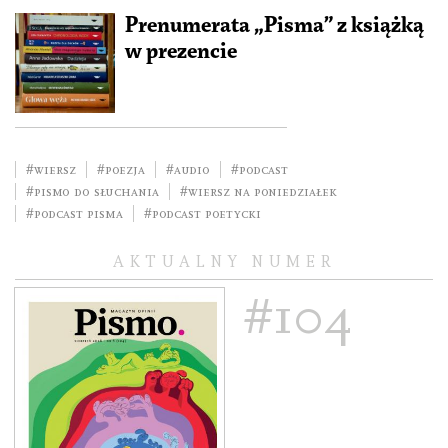
Prenumerata „Pisma” z książką
w prezencie
#wiersz
#poezja
#audio
#podcast
#pismo do słuchania
#wiersz na poniedziałek
#podcast pisma
#podcast poetycki
AKTUALNY NUMER
#104