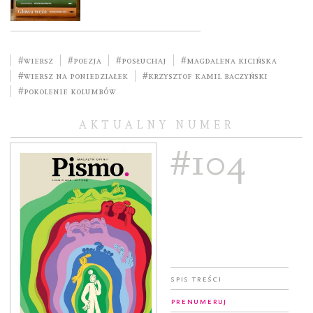
#wiersz
#poezja
#posłuchaj
#Magdalena Kicińska
#wiersz na poniedziałek
#Krzysztof Kamil Baczyński
#Pokolenie Kolumbów
AKTUALNY NUMER
#104
Spis treści
Prenumeruj