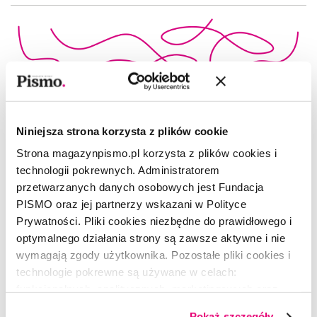
Niniejsza strona korzysta z plików cookie
Strona magazynpismo.pl korzysta z plików cookies i
technologii pokrewnych. Administratorem
przetwarzanych danych osobowych jest Fundacja
PISMO oraz jej partnerzy wskazani w Polityce
Prywatności. Pliki cookies niezbędne do prawidłowego i
optymalnego działania strony są zawsze aktywne i nie
wymagają zgody użytkownika. Pozostałe pliki cookies i
technologie pokrewne są używane w celach:
POEZJA
funkcjonalnych, analitycznych, marketingowych oraz
Wiersz bez tytułu
prezentowania spersonalizowanych treści. Wyrażając
Pokaż szczegóły