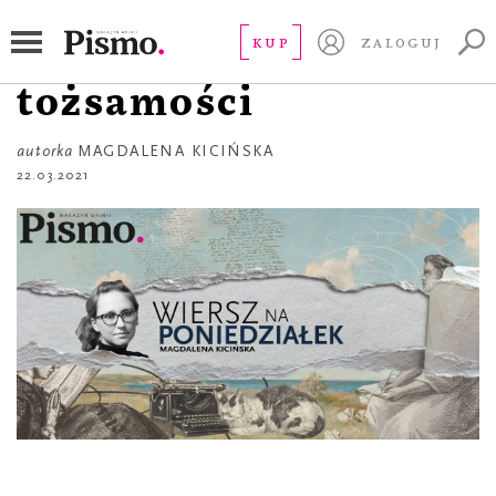
WIERSZ NA PONIEDZIAŁEK
Poezja złożonych
KUP
ZALOGUJ
tożsamości
autorka
MAGDALENA KICIŃSKA
22.03.2021