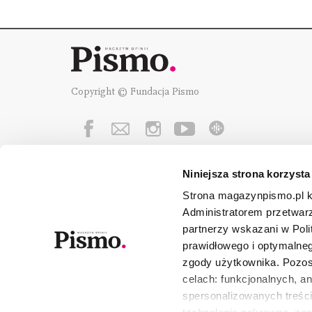
Copyright © Fundacja Pismo
Niniejsza strona korzysta
Fundację Pismo
wspierają:
Strona magazynpismo.pl ko
Administratorem przetwar
partnerzy wskazani w Poli
prawidłowego i optymalneg
zgody użytkownika. Pozost
celach: funkcjonalnych, a
spersonalizowanych treści