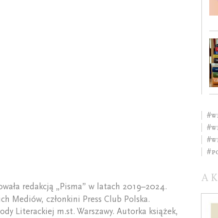
#w
#w
#W
#p
A
owała redakcją „Pisma” w latach 2019–2024.
ch Mediów, członkini Press Club Polska.
ody Literackiej m.st. Warszawy. Autorka książek,