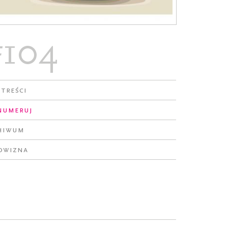
#104
 treści
numeruj
hiwum
owizna