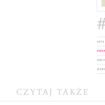
Spis
Pre
Arc
Dar
CZYTAJ TAKŻE