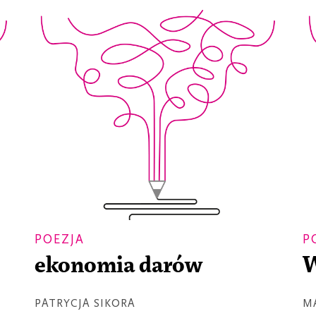
POEZJA
P
ekonomia darów
W
PATRYCJA SIKORA
M