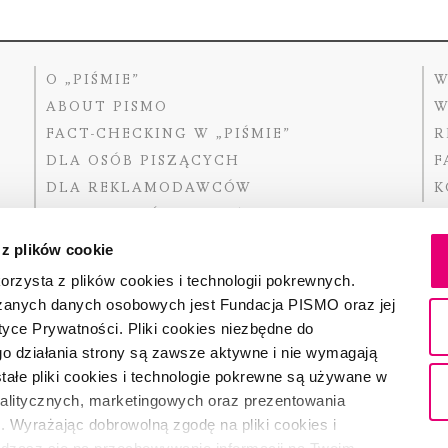
O „PIŚMIE”
W
ABOUT PISMO
W
FACT-CHECKING W „PIŚMIE”
R
DLA OSÓB PISZĄCYCH
F
DLA REKLAMODAWCÓW
K
GDZIE KUPIĆ „PISMO”?
 z plików cookie
rzysta z plików cookies i technologii pokrewnych.
zanych danych osobowych jest Fundacja PISMO oraz jej
Dofinansow
Narodoweg
tyce Prywatności. Pliki cookies niezbędne do
państwowe
o działania strony są zawsze aktywne i nie wymagają
ałe pliki cookies i technologie pokrewne są używane w
nalitycznych, marketingowych oraz prezentowania
Partnerem 
. Wyrażając dobrowolną zgodę na pliki cookies i