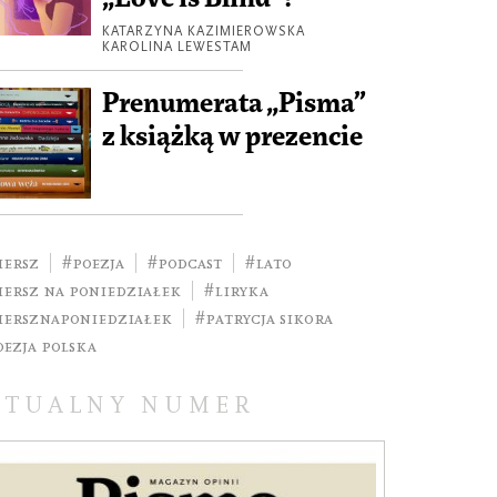
KATARZYNA KAZIMIEROWSKA
KAROLINA LEWESTAM
Prenumerata „Pisma”
z książką w prezencie
iersz
#poezja
#podcast
#lato
iersz na poniedziałek
#liryka
ierszNaPoniedziałek
#Patrycja Sikora
oezja polska
KTUALNY NUMER