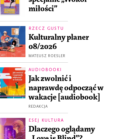
miłości”
RZECZ GUSTU
Kulturalny planer
08/2026
MATEUSZ ROESLER
AUDIOBOOKI
Jak zwolnić i
naprawdę odpocząć w
wakacje [audiobook]
REDAKCJA
ESEJ KULTURA
Dlaczego oglądamy
„Love is Blind”?