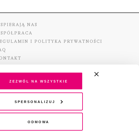
SPIERAJĄ NAS
SPÓŁPRACA
EGULAMIN I POLITYKA PRYWATNOŚCI
AQ
ONTAKT
Zezwól na wszystkie
ano ze środków Ministra Kultury i Dziedzictwa
Spersonalizuj
o pochodzących z Funduszu Promocji Kultury –
go funduszu celowego
Odmowa
wydania audio „Pisma” jest Radio 357.