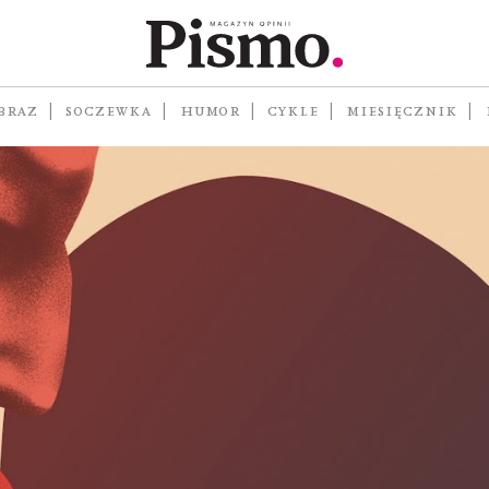
ogiczno-Pedagogiczna 
BRAZ
SOCZEWKA
HUMOR
CYKLE
MIESIĘCZNIK