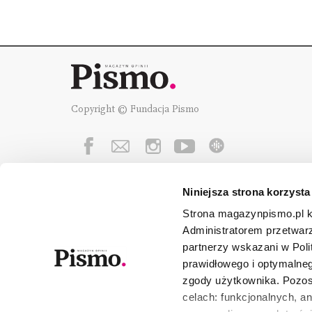
Copyright © Fundacja Pismo
Niniejsza strona korzysta
Fundację Pismo
wspierają:
Strona magazynpismo.pl ko
Administratorem przetwar
partnerzy wskazani w Poli
prawidłowego i optymalneg
zgody użytkownika. Pozost
celach: funkcjonalnych, a