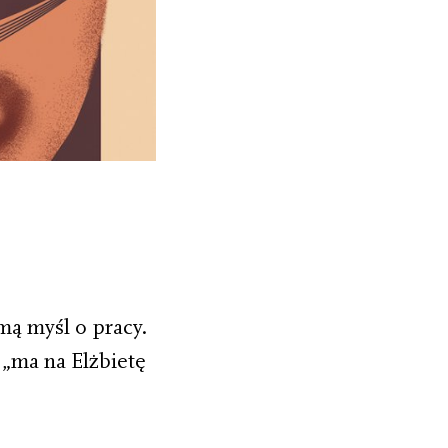
mą myśl o pracy.
 „ma na Elżbietę