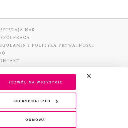
SPIERAJĄ NAS
SPÓŁPRACA
EGULAMIN I POLITYKA PRYWATNOŚCI
AQ
ONTAKT
Zezwól na wszystkie
ano ze środków Ministra Kultury i Dziedzictwa
Spersonalizuj
o pochodzących z Funduszu Promocji Kultury –
go funduszu celowego
Odmowa
wydania audio „Pisma” jest Radio 357.