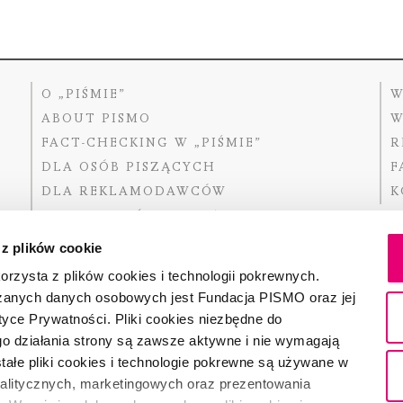
O „PIŚMIE”
W
ABOUT PISMO
W
FACT-CHECKING W „PIŚMIE”
R
DLA OSÓB PISZĄCYCH
F
DLA REKLAMODAWCÓW
K
GDZIE KUPIĆ „PISMO”?
 z plików cookie
rzysta z plików cookies i technologii pokrewnych.
zanych danych osobowych jest Fundacja PISMO oraz jej
Dofinansow
Narodoweg
tyce Prywatności. Pliki cookies niezbędne do
państwowe
o działania strony są zawsze aktywne i nie wymagają
ałe pliki cookies i technologie pokrewne są używane w
nalitycznych, marketingowych oraz prezentowania
Partnerem 