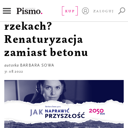
JAK NAPRAWIĆ PRZYSZŁOŚĆ?
Trujący koktajl w
KUP
ZALOGUJ
rzekach?
Renaturyzacja
zamiast betonu
autorka
BARBARA SOWA
31.08.2022