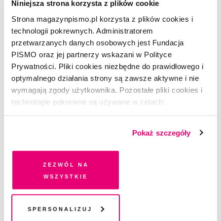
Niniejsza strona korzysta z plików cookie
Strona magazynpismo.pl korzysta z plików cookies i
technologii pokrewnych. Administratorem
przetwarzanych danych osobowych jest Fundacja
CZYTAJ TAKŻE
PISMO oraz jej partnerzy wskazani w Polityce
Prywatności. Pliki cookies niezbędne do prawidłowego i
optymalnego działania strony są zawsze aktywne i nie
wymagają zgody użytkownika. Pozostałe pliki cookies i
technologie pokrewne są używane w celach:
funkcjonalnych, analitycznych, marketingowych oraz
prezentowania spersonalizowanych treści. Wyrażając
Pokaż szczegóły
dobrowolną zgodę na pliki cookies i technologie
pokrewne, zgadzasz się na przechowywanie informacji
na Twoim urządzeniu końcowym lub dostęp do niego i
Zezwól na
przetwarzanie danych. Zgodę na wszystkie lub niektóre
wszystkie
pliki cookies i technologie pokrewne możesz w każdej
chwili wycofać lub ponowić w zakładce "Ustawienia
plików cookie". Wycofanie zgody nie wpływa na
Spersonalizuj
legalność przetwarzania danych przed jej wycofaniem