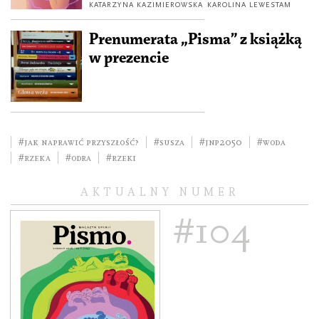
KATARZYNA KAZIMIEROWSKA
KAROLINA LEWESTAM
Prenumerata „Pisma” z książką
w prezencie
#Jak naprawić przyszłość?
#Susza
#JNP2050
#woda
#Rzeka
#Odra
#rzeki
AKTUALNY NUMER
#104