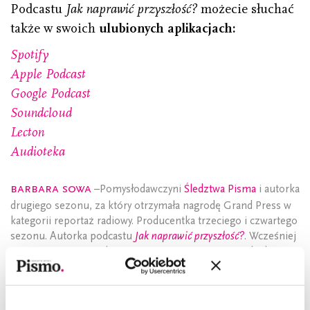
Podcastu
Jak naprawić przyszłość?
możecie słuchać
także w swoich
ulubionych aplikacjach:
Spotify
Apple Podcast
Google Podcast
Soundcloud
Lecton
Audioteka
Barbara Sowa
–Pomysłodawczyni
Śledztwa Pisma
i autorka
drugiego sezonu, za który otrzymała nagrodę Grand Press w
kategorii reportaż radiowy. Producentka trzeciego i czwartego
sezonu. Autorka podcastu
Jak naprawić przyszłość?
. Wcześniej
związana z „Dziennikiem Gazetą Prawną” i Dziennik.pl.
Publikowała też na łamach „Przekroju”, „Newsweeka” i
„Wprost”. Po godzinach odnawia meble i promuje DIY w
serwisie
Majsterki.pl.