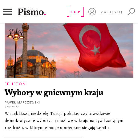
recep tayyip erdogan
KUP
ZALOGUJ
FELIETON
Wybory w gniewnym kraju
PAWEŁ MARCZEWSKI
9.05.2023
W najbliższą niedzielę Turcja pokaże, czy prawdziwie
demokratyczne wybory są możliwe w kraju na cywilizacyjnym
rozdrożu, w którym emocje społeczne sięgają zenitu.