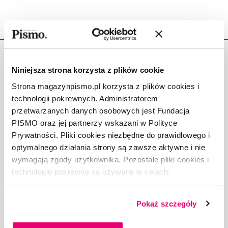
Niniejsza strona korzysta z plików cookie
Strona magazynpismo.pl korzysta z plików cookies i
technologii pokrewnych. Administratorem
Copyright © Fundacja Pismo
przetwarzanych danych osobowych jest Fundacja
PISMO oraz jej partnerzy wskazani w Polityce
Prywatności. Pliki cookies niezbędne do prawidłowego i
optymalnego działania strony są zawsze aktywne i nie
wymagają zgody użytkownika. Pozostałe pliki cookies i
O „PIŚMIE”
technologie pokrewne są używane w celach:
ABOUT PISMO
funkcjonalnych, analitycznych, marketingowych oraz
FACT-CHECKING W „PIŚMIE”
prezentowania spersonalizowanych treści. Wyrażając
DLA OSÓB PISZĄCYCH
Pokaż szczegóły
dobrowolną zgodę na pliki cookies i technologie
DLA REKLAMODAWCÓW
pokrewne, zgadzasz się na przechowywanie informacji