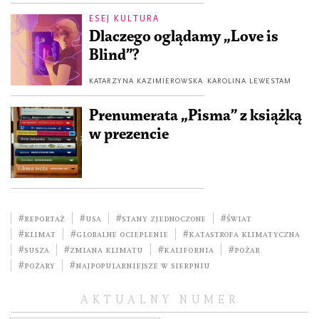
ESEJ KULTURA
Dlaczego oglądamy „Love is
Blind”?
KATARZYNA KAZIMIEROWSKA
KAROLINA LEWESTAM
Prenumerata „Pisma” z książką
w prezencie
#reportaż
#USA
#Stany Zjednoczone
#świat
#klimat
#globalne ocieplenie
#katastrofa klimatyczna
#Susza
#zmiana klimatu
#Kalifornia
#pożar
#pożary
#Najpopularniejsze w sierpniu
AKTUALNY NUMER