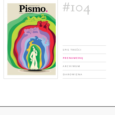
#104
Spis treści
Prenumeruj
Archiwum
Darowizna