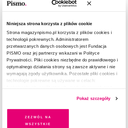
Masz konto?
Zaloguj się
Julia Lachowicz-Nowińska
–(ur. 1984), dziennikarka,
Niniejsza strona korzysta z plików cookie
tłumaczka, przez lata związana z magazynem „National
Strona magazynpismo.pl korzysta z plików cookies i
Geographic”. Autorka książki
Umarłem cztery razy
i albumu
technologii pokrewnych. Administratorem
H2O.
przetwarzanych danych osobowych jest Fundacja
PISMO oraz jej partnerzy wskazani w Polityce
Więcej na ten temat możesz posłuchać
6 sierpnia o
Prywatności. Pliki cookies niezbędne do prawidłowego i
godz. 17:00
na antenie
optymalnego działania strony są zawsze aktywne i nie
wymagają zgody użytkownika. Pozostałe pliki cookies i
technologie pokrewne są używane w celach:
funkcjonalnych, analitycznych, marketingowych oraz
prezentowania spersonalizowanych treści. Wyrażając
Pokaż szczegóły
dobrowolną zgodę na pliki cookies i technologie
pokrewne, zgadzasz się na przechowywanie informacji
na Twoim urządzeniu końcowym lub dostęp do niego i
Warszawa 101,5 FM, Katowice 93,6 FM, Kraków 93,7
Zezwól na
przetwarzanie danych. Zgodę na wszystkie lub niektóre
wszystkie
FM, Hel 107,8 FM oraz na
www.chillizet.pl