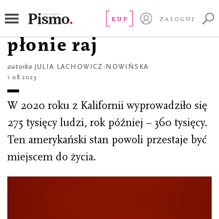
REPORTAŻ
Kalifornia: gdy
KUP
ZALOGUJ
płonie raj
autorka
JULIA LACHOWICZ-NOWIŃSKA
1.08.2023
W 2020 roku z Kalifornii wyprowadziło się
275 tysięcy ludzi, rok później – 360 tysięcy.
Ten amerykański stan powoli przestaje być
miejscem do życia.