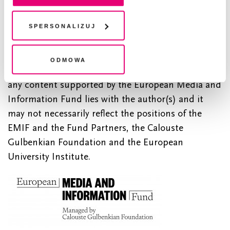
pliki cookies i technologie pokrewne możesz w każdej
Weryfikację faktów w „Piśmie” wspiera
EMIF
,
chwili wycofać lub ponowić w zakładce "Ustawienia
plików cookie". Wycofanie zgody nie wpływa na
Spersonalizuj
prowadzony przez
Fundację im. Calouste'a
legalność przetwarzania danych przed jej wycofaniem
Gulbenkiana
. Fact-checking in „Pismo” is
supported by
EMIF
, managed by
Calouste
Odmowa
Gulbenkian Foundation
. The sole responsibility for
any content supported by the European Media and
Information Fund lies with the author(s) and it
may not necessarily reflect the positions of the
EMIF and the Fund Partners, the Calouste
Gulbenkian Foundation and the European
University Institute.