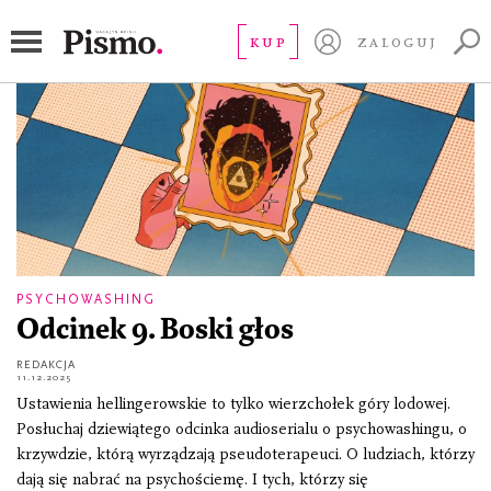
Serial reporterski
KUP
ZALOGUJ
PSYCHOWASHING
Odcinek 9. Boski głos
REDAKCJA
11.12.2025
Ustawienia hellingerowskie to tylko wierzchołek góry lodowej.
Posłuchaj dziewiątego odcinka audioserialu o psychowashingu, o
krzywdzie, którą wyrządzają pseudoterapeuci. O ludziach, którzy
dają się nabrać na psychościemę. I tych, którzy się