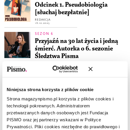
Odcinek 1. Pseudobiologia
[słuchaj bezpłatnie]
REDAKCJA
16.10.2025
SEZON 6
Przyjaźń na 30 lat życia i jedną
śmierć. Autorka o 6. sezonie
Śledztwa Pisma
MARIA HAWRANEK
18.07.2025
SEZON 6
Śledztwo Pisma 6. Odcinek 3.
Niniejsza strona korzysta z plików cookie
Urwany film
Strona magazynpismo.pl korzysta z plików cookies i
REDAKCJA
12.06.2025
technologii pokrewnych. Administratorem
przetwarzanych danych osobowych jest Fundacja
SEZON 6
PISMO oraz jej partnerzy wskazani w Polityce
Śledztwo Pisma 6. Odcinek 2.
Prywatności. Pliki cookies niezbędne do prawidłowego i
Koledzy