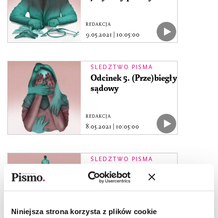
REDAKCJA
9.05.2021
|
10:05:00
ŚLEDZTWO PISMA
Odcinek 5. (Prze)biegły
sądowy
REDAKCJA
8.05.2021
|
10:05:00
ŚLEDZTWO PISMA
Odcinek 4. Nietykalny
REDAKCJA
Niniejsza strona korzysta z plików cookie