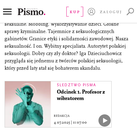
Sezon 3
KUP
ZALOGUJ
Wątpliwe terapie. Niezgodność płci. Molestowanie
seksualne. Mobbing. Wykorzystywanie dzieci. Głośne
sprawy kryminalne. Tajemnice z seksuologicznych
gabinetów. Granice etyki i solidarności zawodowej. Nasza
seksualność. I on. Wybitny specjalista. Autorytet polskiej
seksuologii. Dobry czy zły doktor? Iga Dzieciuchowicz
przygląda się jednemu z twórców polskiej seksuologii,
który przed laty stał się bohaterem skandalu.
ŚLEDZTWO PISMA
Odcinek 1. Profesor z
wibratorem
REDAKCJA
4.07.2025
|
11:07:00