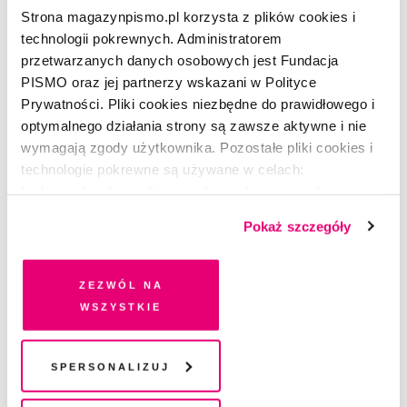
7.05.2021
|
10:05:00
Strona magazynpismo.pl korzysta z plików cookies i
technologii pokrewnych. Administratorem
przetwarzanych danych osobowych jest Fundacja
ŚLEDZTWO PISMA
PISMO oraz jej partnerzy wskazani w Polityce
Odcinek 3. Pan i
władca
Prywatności. Pliki cookies niezbędne do prawidłowego i
optymalnego działania strony są zawsze aktywne i nie
wymagają zgody użytkownika. Pozostałe pliki cookies i
REDAKCJA
technologie pokrewne są używane w celach:
6.05.2021
|
10:05:00
funkcjonalnych, analitycznych, marketingowych oraz
prezentowania spersonalizowanych treści. Wyrażając
Pokaż szczegóły
ŚLEDZTWO PISMA
dobrowolną zgodę na pliki cookies i technologie
Odcinek 2. Znawca płci
pokrewne, zgadzasz się na przechowywanie informacji
na Twoim urządzeniu końcowym lub dostęp do niego i
Zezwól na
przetwarzanie danych. Zgodę na wszystkie lub niektóre
wszystkie
pliki cookies i technologie pokrewne możesz w każdej
REDAKCJA
chwili wycofać lub ponowić w zakładce "Ustawienia
5.05.2021
|
10:05:00
plików cookie". Wycofanie zgody nie wpływa na
Spersonalizuj
legalność przetwarzania danych przed jej wycofaniem
ŚLEDZTWO PISMA