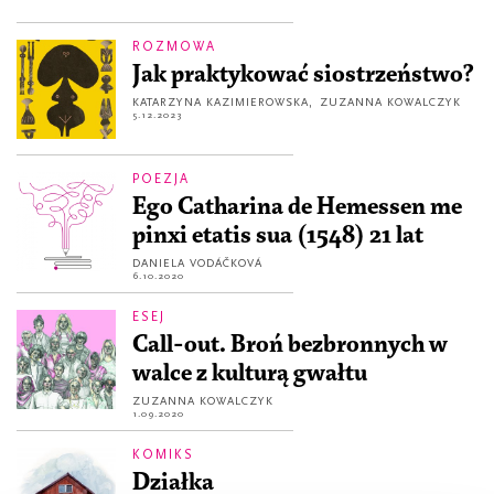
ROZMOWA
Jak praktykować siostrzeństwo?
KATARZYNA KAZIMIEROWSKA
,
ZUZANNA KOWALCZYK
5.12.2023
POEZJA
Ego Catharina de Hemessen me
pinxi etatis sua (1548) 21 lat
DANIELA VODÁČKOVÁ
6.10.2020
ESEJ
Call-out. Broń bezbronnych w
walce z kulturą gwałtu
ZUZANNA KOWALCZYK
1.09.2020
KOMIKS
Działka