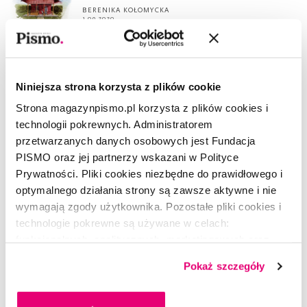
BERENIKA KOŁOMYCKA
1.09.2020
HAFTY
Siostrzeństwo
Niniejsza strona korzysta z plików cookie
MARTA STASZEWSKA
1.09.2020
Strona magazynpismo.pl korzysta z plików cookies i
technologii pokrewnych. Administratorem
HAFTY
przetwarzanych danych osobowych jest Fundacja
Przebij mur patriarchatu!
PISMO oraz jej partnerzy wskazani w Polityce
Prywatności. Pliki cookies niezbędne do prawidłowego i
MARTA STASZEWSKA
1.09.2020
optymalnego działania strony są zawsze aktywne i nie
wymagają zgody użytkownika. Pozostałe pliki cookies i
DOBRO WSPÓLNE
technologie pokrewne są używane w celach:
Ewa dla Ziemi
funkcjonalnych, analitycznych, marketingowych oraz
prezentowania spersonalizowanych treści. Wyrażając
MARTA RYBICKA
Pokaż szczegóły
2.06.2020
dobrowolną zgodę na pliki cookies i technologie
pokrewne, zgadzasz się na przechowywanie informacji
na Twoim urządzeniu końcowym lub dostęp do niego i