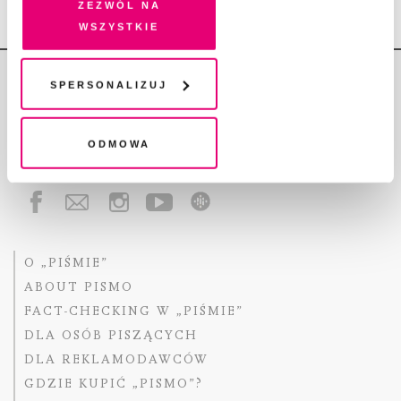
Zezwól na
przetwarzanie danych. Zgodę na wszystkie lub niektóre
wszystkie
pliki cookies i technologie pokrewne możesz w każdej
chwili wycofać lub ponowić w zakładce "Ustawienia
plików cookie". Wycofanie zgody nie wpływa na
Spersonalizuj
legalność przetwarzania danych przed jej wycofaniem
Odmowa
Copyright © Fundacja Pismo
O „PIŚMIE”
ABOUT PISMO
FACT-CHECKING W „PIŚMIE”
DLA OSÓB PISZĄCYCH
DLA REKLAMODAWCÓW
GDZIE KUPIĆ „PISMO”?