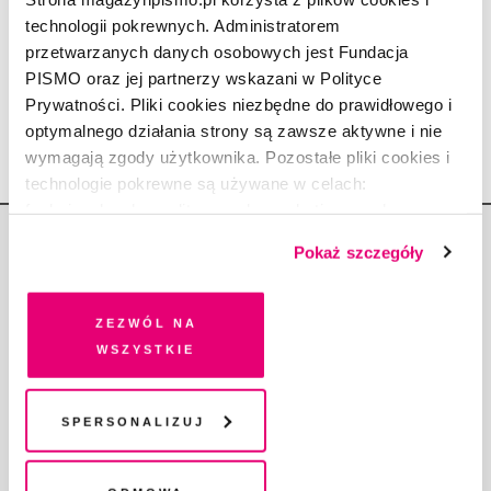
REPORTAŻ
technologii pokrewnych. Administratorem
Wayuu. Jak lokalni mediatorzy
przetwarzanych danych osobowych jest Fundacja
rozwiązują konflikty w Kolumbii
PISMO oraz jej partnerzy wskazani w Polityce
BEATA SZADY
1.11.2022
Prywatności. Pliki cookies niezbędne do prawidłowego i
optymalnego działania strony są zawsze aktywne i nie
wymagają zgody użytkownika. Pozostałe pliki cookies i
technologie pokrewne są używane w celach:
funkcjonalnych, analitycznych, marketingowych oraz
prezentowania spersonalizowanych treści. Wyrażając
Pokaż szczegóły
dobrowolną zgodę na pliki cookies i technologie
pokrewne, zgadzasz się na przechowywanie informacji
na Twoim urządzeniu końcowym lub dostęp do niego i
Zezwól na
Copyright © Fundacja Pismo
przetwarzanie danych. Zgodę na wszystkie lub niektóre
wszystkie
pliki cookies i technologie pokrewne możesz w każdej
chwili wycofać lub ponowić w zakładce "Ustawienia
plików cookie". Wycofanie zgody nie wpływa na
Spersonalizuj
legalność przetwarzania danych przed jej wycofaniem
O „PIŚMIE”