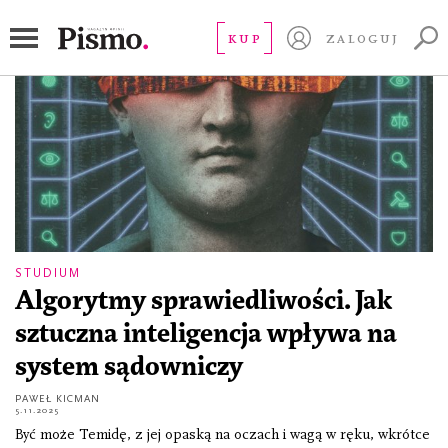
sprawiedliwość
KUP
ZALOGUJ
STUDIUM
Algorytmy sprawiedliwości. Jak
sztuczna inteligencja wpływa na
system sądowniczy
PAWEŁ KICMAN
5.11.2025
Być może Temidę, z jej opaską na oczach i wagą w ręku, wkrótce