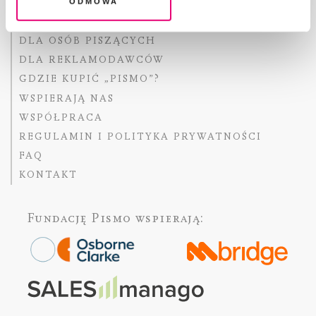
Odmowa
ABOUT PISMO
FACT-CHECKING W „PIŚMIE”
DLA OSÓB PISZĄCYCH
DLA REKLAMODAWCÓW
GDZIE KUPIĆ „PISMO”?
WSPIERAJĄ NAS
WSPÓŁPRACA
REGULAMIN I POLITYKA PRYWATNOŚCI
FAQ
KONTAKT
Fundację Pismo
wspierają: