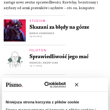
zastąpi nowy awatar sprawiedliwości. Rzetelny, bezstronny i
szybszy od armii prawników i sędziów – oto on, komputer.
STUDIUM
Skazani za błędy na górze
MARIA HAWRANEK
24.07.2025
FELIETON
Sprawiedliwość jego mać
ANDRZEJ ANDRYSIAK
19.11.2024
FELIETON
Byliśmy w błędzie? Nie, byliśmy
głupi
ANDRZEJ ANDRYSIAK
Niniejsza strona korzysta z plików cookie
17.09.2024
Strona magazynpismo.pl korzysta z plików cookies i