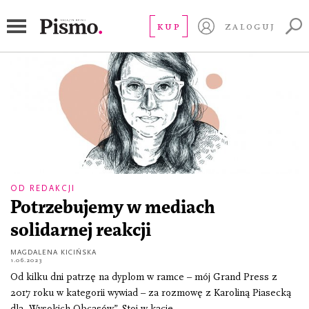
Grand Press
KUP
ZALOGUJ
OD REDAKCJI
Potrzebujemy w mediach
solidarnej reakcji
MAGDALENA KICIŃSKA
1.06.2023
Od kilku dni patrzę na dyplom w ramce – mój Grand Press z
2017 roku w kategorii wywiad – za rozmowę z Karoliną Piasecką
dla „Wysokich Obcasów”. Stoi w kącie