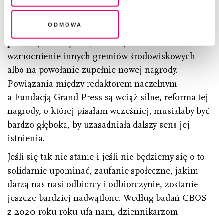
znaczenie niż doświadczenie bohaterów
legalność przetwarzania danych przed jej wycofaniem
i bohaterek reportażu Włodkowskiej, zadecydują
Odmowa
pewnie najbliższe miesiące. Być może, jak
postuluje Madajczak, to dobry moment na
wzmocnienie innych gremiów środowiskowych
albo na powołanie zupełnie nowej nagrody.
Powiązania między redaktorem naczelnym
a Fundacją Grand Press są wciąż silne, reforma tej
nagrody, o której pisałam wcześniej, musiałaby być
bardzo głęboka, by uzasadniała dalszy sens jej
istnienia.
Jeśli się tak nie stanie i jeśli nie będziemy się o to
solidarnie upominać, zaufanie społeczne, jakim
darzą nas nasi odbiorcy i odbiorczynie, zostanie
jeszcze bardziej nadwątlone. Według badań CBOS
z 2020 roku roku ufa nam, dziennikarzom