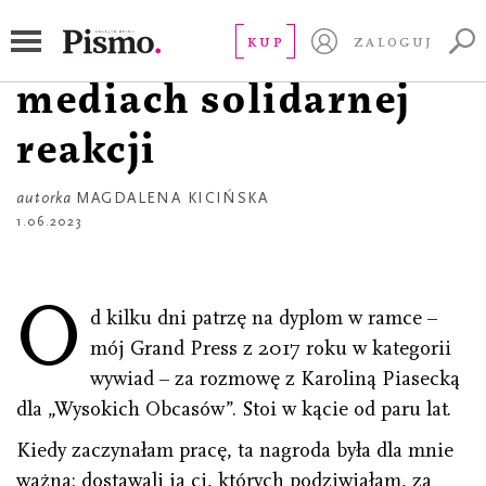
OD REDAKCJI
Potrzebujemy w
KUP
ZALOGUJ
mediach solidarnej
reakcji
autorka
MAGDALENA KICIŃSKA
1.06.2023
O
d kilku dni patrzę na dyplom w ramce –
mój Grand Press z 2017 roku w kategorii
wywiad – za rozmowę z Karoliną Piasecką
dla „Wysokich Obcasów”. Stoi w kącie od paru lat.
Kiedy zaczynałam pracę, ta nagroda była dla mnie
ważna: dostawali ją ci, których podziwiałam, za