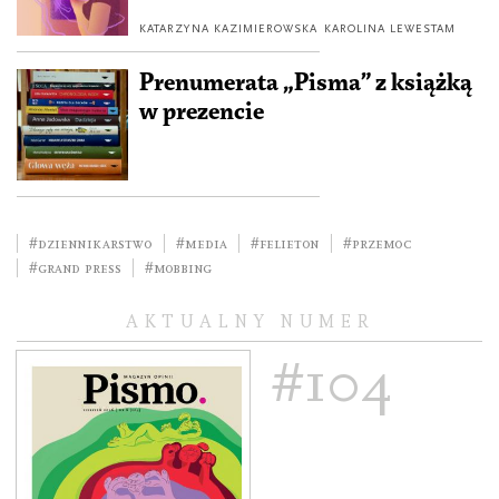
KATARZYNA KAZIMIEROWSKA
KAROLINA LEWESTAM
Prenumerata „Pisma” z książką
w prezencie
#dziennikarstwo
#media
#felieton
#przemoc
#Grand Press
#mobbing
AKTUALNY NUMER
#104