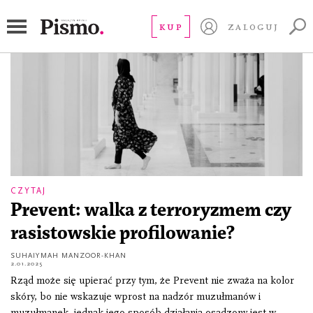
islamofobia
KUP
ZALOGUJ
CZYTAJ
Prevent: walka z terroryzmem czy
rasistowskie profilowanie?
SUHAIYMAH MANZOOR-KHAN
2.01.2025
Rząd może się upierać przy tym, że Prevent nie zważa na kolor
skóry, bo nie wskazuje wprost na nadzór muzułmanów i
muzułmanek, jednak jego sposób działania osadzony jest w