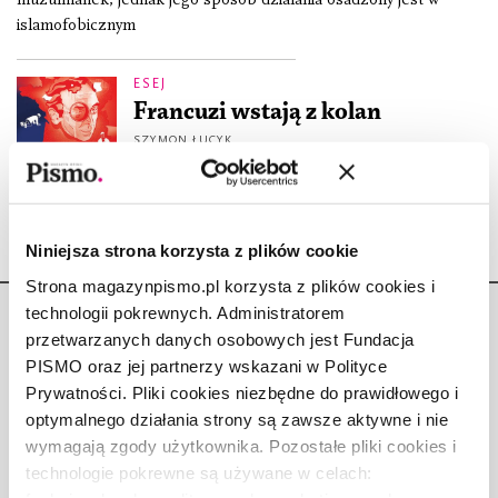
islamofobicznym
ESEJ
Francuzi wstają z kolan
SZYMON ŁUCYK
2.03.2022
Niniejsza strona korzysta z plików cookie
Strona magazynpismo.pl korzysta z plików cookies i
technologii pokrewnych. Administratorem
przetwarzanych danych osobowych jest Fundacja
PISMO oraz jej partnerzy wskazani w Polityce
Prywatności. Pliki cookies niezbędne do prawidłowego i
Copyright © Fundacja Pismo
optymalnego działania strony są zawsze aktywne i nie
wymagają zgody użytkownika. Pozostałe pliki cookies i
technologie pokrewne są używane w celach: