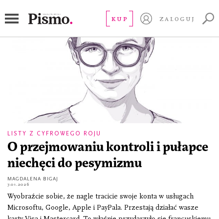
kapitalizm nadzoru
KUP
ZALOGUJ
LISTY Z CYFROWEGO ROJU
O przejmowaniu kontroli i pułapce
niechęci do pesymizmu
MAGDALENA BIGAJ
7.01.2026
Wyobraźcie sobie, że nagle tracicie swoje konta w usługach
Microsoftu, Google, Apple i PayPala. Przestają działać wasze
karty Visa i Mastercard. To właśnie przydarzyło się francuskiemu