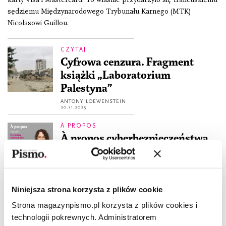
sędziemu Międzynarodowego Trybunału Karnego (MTK)
Nicolasowi Guillou.
CZYTAJ
Cyfrowa cenzura. Fragment
książki „Laboratorium
Palestyna”
ANTONY LOEWENSTEIN
20.11.2025
À PROPOS
À propos cyberbezpieczeństwa
ZUZANNA KOWALCZYK
1.03.2023
DZIŚ W KSIĄŻCE
Niniejsza strona korzysta z plików cookie
Zuboff. Kto nadzoruje w
Strona magazynpismo.pl korzysta z plików cookies i
kapitalizmie nadzoru?
technologii pokrewnych. Administratorem
ZUZANNA KOWALCZYK