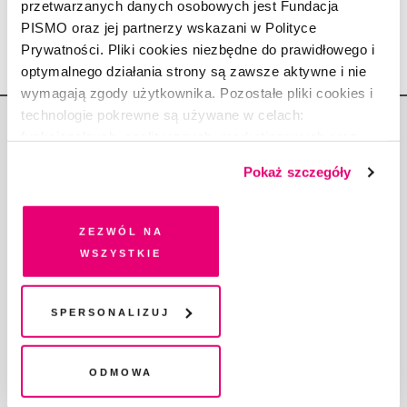
przetwarzanych danych osobowych jest Fundacja
26.01.2022
PISMO oraz jej partnerzy wskazani w Polityce
Prywatności. Pliki cookies niezbędne do prawidłowego i
optymalnego działania strony są zawsze aktywne i nie
wymagają zgody użytkownika. Pozostałe pliki cookies i
technologie pokrewne są używane w celach:
funkcjonalnych, analitycznych, marketingowych oraz
prezentowania spersonalizowanych treści. Wyrażając
Pokaż szczegóły
dobrowolną zgodę na pliki cookies i technologie
pokrewne, zgadzasz się na przechowywanie informacji
Copyright © Fundacja Pismo
na Twoim urządzeniu końcowym lub dostęp do niego i
Zezwól na
przetwarzanie danych. Zgodę na wszystkie lub niektóre
wszystkie
pliki cookies i technologie pokrewne możesz w każdej
chwili wycofać lub ponowić w zakładce "Ustawienia
plików cookie". Wycofanie zgody nie wpływa na
Spersonalizuj
O „PIŚMIE”
legalność przetwarzania danych przed jej wycofaniem
ABOUT PISMO
FACT-CHECKING W „PIŚMIE”
Odmowa
DLA OSÓB PISZĄCYCH