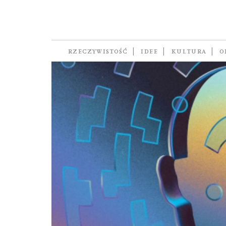
metawersum
RZECZYWISTOŚĆ
IDEE
KULTURA
O