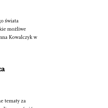
go świata
tkie możliwe
anna Kowalczyk w
za
e tematy za