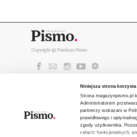
Copyright © Fundacja Pismo
Niniejsza strona korzysta
Fundację Pismo
wspierają:
Strona magazynpismo.pl ko
Administratorem przetwar
partnerzy wskazani w Poli
prawidłowego i optymalneg
zgody użytkownika. Pozost
celach: funkcjonalnych, a