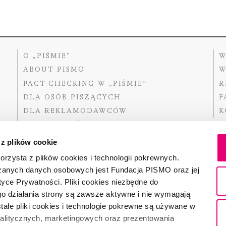
O „PIŚMIE”
W
ABOUT PISMO
W
FACT-CHECKING W „PIŚMIE”
R
DLA OSÓB PISZĄCYCH
F
DLA REKLAMODAWCÓW
K
GDZIE KUPIĆ „PISMO”?
 z plików cookie
rzysta z plików cookies i technologii pokrewnych.
zanych danych osobowych jest Fundacja PISMO oraz jej
Dofinansow
Narodoweg
tyce Prywatności. Pliki cookies niezbędne do
państwowe
o działania strony są zawsze aktywne i nie wymagają
ałe pliki cookies i technologie pokrewne są używane w
nalitycznych, marketingowych oraz prezentowania
Partnerem 