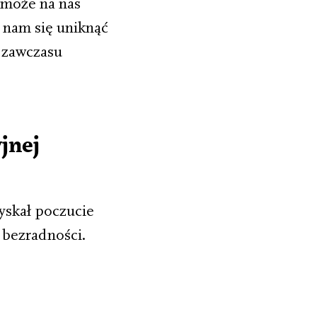
 może na nas
 nam się uniknąć
j zawczasu
jnej
yskał poczucie
 bezradności.