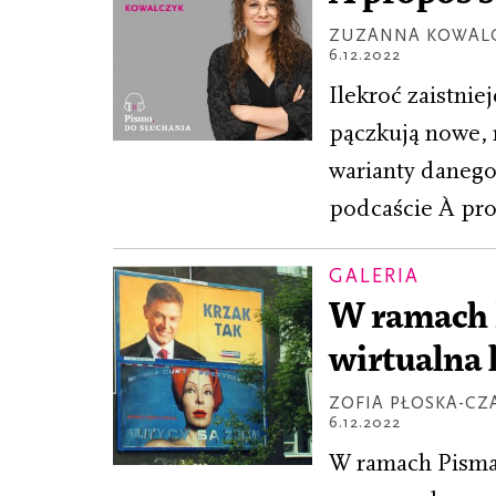
ZUZANNA KOWAL
6.12.2022
Ilekroć zaistnie
pączkują nowe, r
warianty danego
podcaście À pro
GALERIA
W ramach 
wirtualna
ZOFIA PŁOSKA-CZ
6.12.2022
W ramach Pisma 