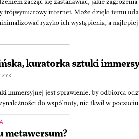
zeniem zacząć się zastanawiać, jakie zagrożenia
 trójwymiarowy internet. Może dzięki temu uda
inimalizować ryzyko ich wystąpienia, a najlepie
ńska, kuratorka sztuki immersy
CZYK
uki immersyjnej jest sprawienie, by odbiorca odz
rzynależności do wspólnoty, nie tkwił w poczuciu
MA
u metawersum?