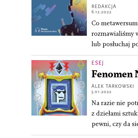
REDAKCJA
6.12.2022
Co metawersum 
rozmawialiśmy w
lub posłuchaj p
ESEJ
Fenomen 
ALEK TARKOWSKI
5.01.2022
Na razie nie pot
z dziełami sztu
pewni, czy da si