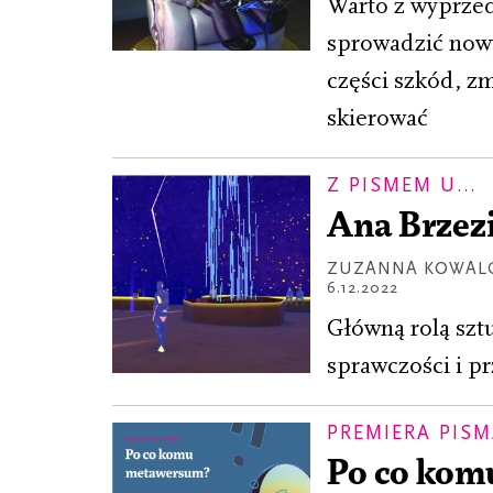
Warto z wyprzed
sprowadzić nowy
części szkód, zm
skierować
Z PISMEM U...
Ana Brzezi
ZUZANNA KOWAL
6.12.2022
Główną rolą szt
sprawczości i p
PREMIERA PIS
Po co kom