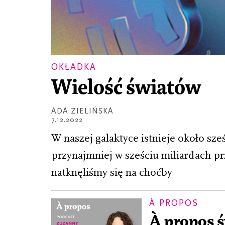
OKŁADKA
Wielość światów
ADA ZIELIŃSKA
7.12.2022
W naszej galaktyce istnieje około sz
przynajmniej w sześciu miliardach p
natknęliśmy się na choćby
À PROPOS
À propos 