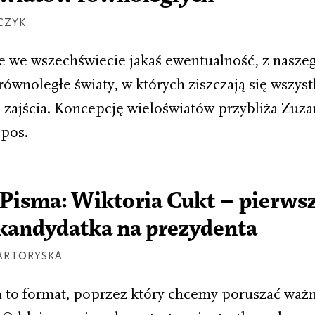
CZYK
je we wszechświecie jakaś ewentualność, z nasze
ównoległe światy, w których ziszczają się wszys
 zajścia. Koncepcję wieloświatów przybliża Zuz
pos.
Pisma: Wiktoria Cukt – pierws
 kandydatka na prezydenta
ARTORYSKA
to format, poprzez który chcemy poruszać ważn