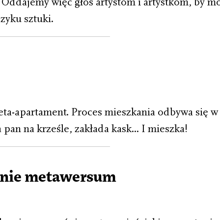
Oddajemy więc głos artystom i artystkom, by m
zyku sztuki.
eta-apartament. Proces mieszkania odbywa się w 
a pan na krześle, zakłada kask... I mieszka!
ienie metawersum