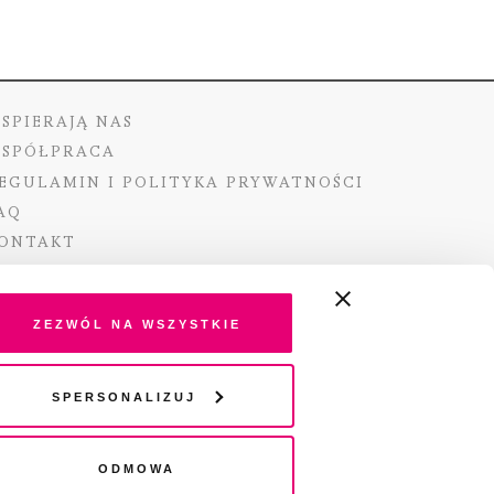
SPIERAJĄ NAS
SPÓŁPRACA
EGULAMIN I POLITYKA PRYWATNOŚCI
AQ
ONTAKT
Zezwól na wszystkie
ano ze środków Ministra Kultury i Dziedzictwa
Spersonalizuj
o pochodzących z Funduszu Promocji Kultury –
go funduszu celowego
Odmowa
wydania audio „Pisma” jest Radio 357.