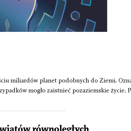
eściu miliardów planet podobnych do Ziemi. Ozna
rzypadków mogło zaistnieć pozaziemskie życie. P
światów równoległych