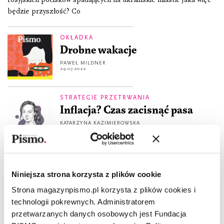
będzie przyszłość? Co
OKŁADKA
Drobne wakacje
PAWEŁ MILDNER
29.07.2022
STRATEGIE PRZETRWANIA
Inflacja? Czas zacisnąć pasa
KATARZYNA KAZIMIEROWSKA
23.06.2022
ESEJ
Jak prognozujemy kryzys
Niniejsza strona korzysta z plików cookie
gospodarczy?
Strona magazynpismo.pl korzysta z plików cookies i
KAMIL FEJFER
technologii pokrewnych. Administratorem
4.03.2020
przetwarzanych danych osobowych jest Fundacja