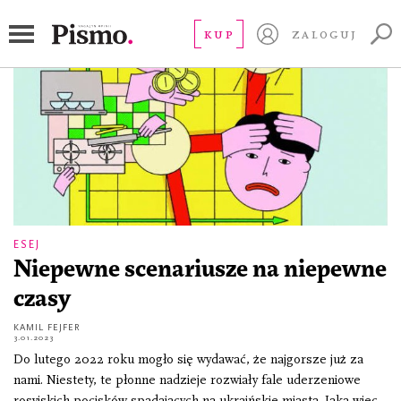
oszczędności
KUP
ZALOGUJ
ESEJ
Niepewne scenariusze na niepewne
czasy
KAMIL FEJFER
3.01.2023
Do lutego 2022 roku mogło się wydawać, że najgorsze już za
nami. Niestety, te płonne nadzieje rozwiały fale uderzeniowe
rosyjskich pocisków spadających na ukraińskie miasta. Jaka więc