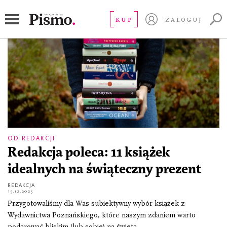
Święta Bożego Narodzenia
KUP
ZALOGUJ
OD REDAKCJI
Redakcja poleca: 11 książek
idealnych na świąteczny prezent
REDAKCJA
15.12.2025
Przygotowaliśmy dla Was subiektywny wybór książek z
Wydawnictwa Poznańskiego, które naszym zdaniem warto
podarować bliskim (lub sobie) na święta.