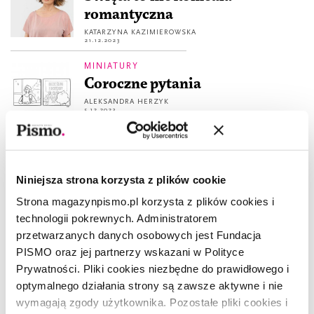
romantyczna
KATARZYNA KAZIMIEROWSKA
21.12.2023
MINIATURY
Coroczne pytania
ALEKSANDRA HERZYK
5.12.2023
STRATEGIE PRZETRWANIA
Jak wysłuchać kogoś, kto myśli
Niniejsza strona korzysta z plików cookie
inaczej?
Strona magazynpismo.pl korzysta z plików cookies i
KATARZYNA KAZIMIEROWSKA
23.12.2021
technologii pokrewnych. Administratorem
przetwarzanych danych osobowych jest Fundacja
WIERSZ NA PONIEDZIAŁEK
PISMO oraz jej partnerzy wskazani w Polityce
All I want for Christmas is
Prywatności. Pliki cookies niezbędne do prawidłowego i
poezja oraz święty spokój
optymalnego działania strony są zawsze aktywne i nie
MAGDALENA KICIŃSKA
20.12.2021
wymagają zgody użytkownika. Pozostałe pliki cookies i