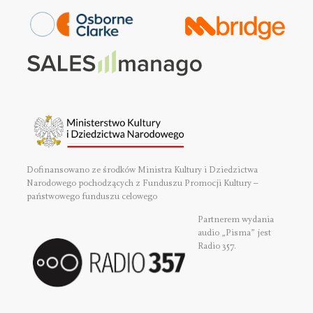
Dofinansowano ze środków Ministra Kultury i Dziedzictwa
Narodowego pochodzących z Funduszu Promocji Kultury –
państwowego funduszu celowego
Partnerem wydania
audio „Pisma” jest
Radio 357.