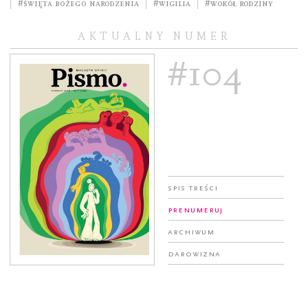
#Święta Bożego Narodzenia
#Wigilia
#Wokół rodziny
AKTUALNY NUMER
#104
Spis treści
Prenumeruj
Archiwum
Darowizna