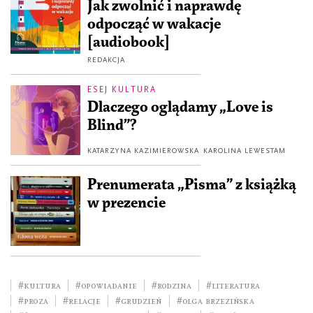
Jak zwolnić i naprawdę
odpocząć w wakacje
[audiobook]
REDAKCJA
ESEJ KULTURA
Dlaczego oglądamy „Love is
Blind”?
KATARZYNA KAZIMIEROWSKA
KAROLINA LEWESTAM
Prenumerata „Pisma” z książką
w prezencie
#kultura
#opowiadanie
#rodzina
#literatura
#Proza
#relacje
#grudzień
#Olga Brzezińska