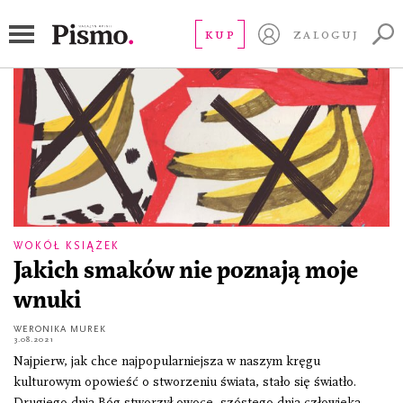
Weronika Murek
KUP
ZALOGUJ
WOKÓŁ KSIĄŻEK
Jakich smaków nie poznają moje
wnuki
WERONIKA MUREK
3.08.2021
Najpierw, jak chce najpopularniejsza w naszym kręgu
kulturowym opowieść o stworzeniu świata, stało się światło.
Drugiego dnia Bóg stworzył owoce, szóstego dnia człowieka.