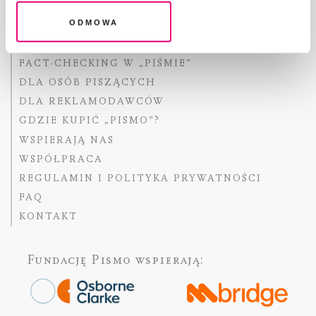
Odmowa
O „PIŚMIE”
ABOUT PISMO
FACT-CHECKING W „PIŚMIE”
DLA OSÓB PISZĄCYCH
DLA REKLAMODAWCÓW
GDZIE KUPIĆ „PISMO”?
WSPIERAJĄ NAS
WSPÓŁPRACA
REGULAMIN I POLITYKA PRYWATNOŚCI
FAQ
KONTAKT
Fundację Pismo
wspierają: