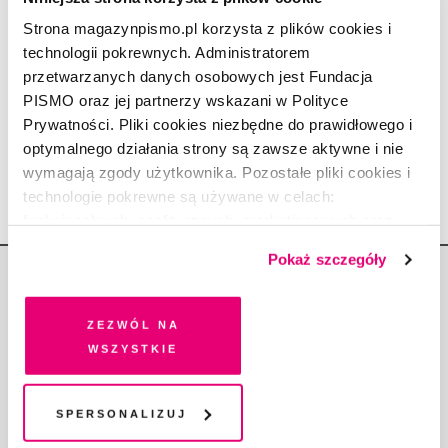
REDAKCJA
Strona magazynpismo.pl korzysta z plików cookies i
15.01.2020
technologii pokrewnych. Administratorem
MĄDRE MIASTA
przetwarzanych danych osobowych jest Fundacja
Czułe punkty miasta
PISMO oraz jej partnerzy wskazani w Polityce
KACPER POBŁOCKI
Prywatności. Pliki cookies niezbędne do prawidłowego i
7.01.2020
optymalnego działania strony są zawsze aktywne i nie
wymagają zgody użytkownika. Pozostałe pliki cookies i
technologie pokrewne są używane w celach:
funkcjonalnych, analitycznych, marketingowych oraz
prezentowania spersonalizowanych treści. Wyrażając
Pokaż szczegóły
dobrowolną zgodę na pliki cookies i technologie
pokrewne, zgadzasz się na przechowywanie informacji
na Twoim urządzeniu końcowym lub dostęp do niego i
Zezwól na
przetwarzanie danych. Zgodę na wszystkie lub niektóre
wszystkie
Copyright © Fundacja Pismo
pliki cookies i technologie pokrewne możesz w każdej
chwili wycofać lub ponowić w zakładce "Ustawienia
plików cookie". Wycofanie zgody nie wpływa na
Spersonalizuj
legalność przetwarzania danych przed jej wycofaniem