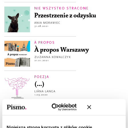
NIE WSZYSTKO STRACONE
Przestrzenie z odzysku
ANIA MORAWIEC
31.08.2021
À PROPOS
À propos Warszawy
ZUZANNA KOWALCZYK
21.01.2021
POEZJA
(...)
LIĀNA LANGA
1.09.2020
PREMIERA PISMA
Czy będziemy żyć w mądrych
miastach?
Niniejsza strona korzysta z plików cookie