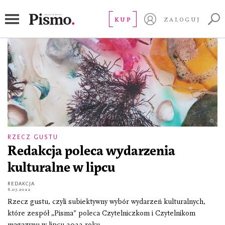
Zakopiański Festiwal Literacki
KUP
ZALOGUJ
RZECZ GUSTU
Redakcja poleca wydarzenia
kulturalne w lipcu
REDAKCJA
6.07.2022
Rzecz gustu, czyli subiektywny wybór wydarzeń kulturalnych,
które zespół „Pisma” poleca Czytelniczkom i Czytelnikom
magazynu w lipcu 2022 roku.