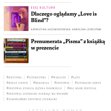
ESEJ KULTURA
Dlaczego oglądamy „Love is
Blind”?
KATARZYNA KAZIMIEROWSKA
KAROLINA LEWESTAM
Prenumerata „Pisma” z książką
w prezencie
#kultura
#literatura
#wakacje
#lato
#rzecz gustu
#redakcja
#festiwal
#Literacki Sopot
#Festiwal Stolica Języka Polskiego
#Big Book Festival
#Festiwal Literacki Patrząc na Wschód
#Zakopiański Festiwal Literacki
AKTUALNY NUMER