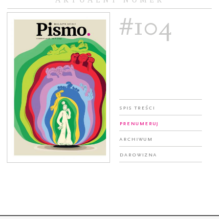
#104
Spis treści
Prenumeruj
Archiwum
Darowizna