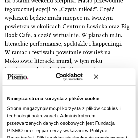
na ostatni weekend sierpnia. Hasło przewodnie
tegorocznej edycji to „Czysta miłość”. Część
wydarzeń będzie miała miejsce na świeżym
powietrzu w okolicach Centrum Łowicka oraz Big
Book Cafe, a część wirtualnie. W planach m.in.
literackie performanse, spektakle i happeningi.
W ramach festiwalu powstanie również na
Mokotowie literacki mural, w tym roku
inspirowany książką
Miłość w czasach zarazy
Gabriela Garcíi Márqueza.
więcej:
bigbookfestival.pl
Niniejsza strona korzysta z plików cookie
Strona magazynpismo.pl korzysta z plików cookies i
technologii pokrewnych. Administratorem
przetwarzanych danych osobowych jest Fundacja
Masz przed sobą otwartą treść, którą
PISMO oraz jej partnerzy wskazani w Polityce
udostępniliśmy Ci w ramach promocji „Pisma”.
Prywatności. Pliki cookies niezbędne do prawidłowego i