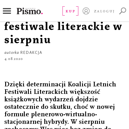
RZECZ GUSTU
Redakcja poleca
KUP
ZALOGUJ
festiwale literackie w
sierpniu
autorka
REDAKCJA
4.08.2020
Dzięki determinacji Koalicji Letnich
Festiwali Literackich większość
książkowych wydarzeń dojdzie
ostatecznie do skutku, choć w nowej
formule plenerowo-wirtualno-
stacjonarnej hybrydy. W sierpniu
zachęcamy Was więc bez zmian do