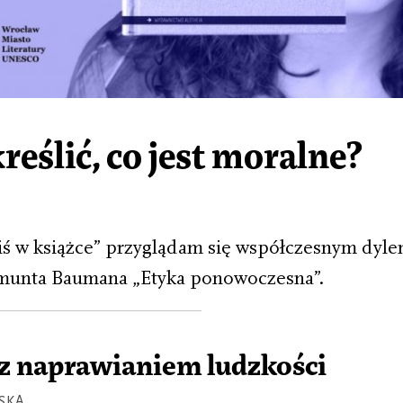
reślić, co jest moralne?
ś w książce” przyglądam się współczesnym dyl
gmunta Baumana „Etyka ponowoczesna”.
 z naprawianiem ludzkości
SKA