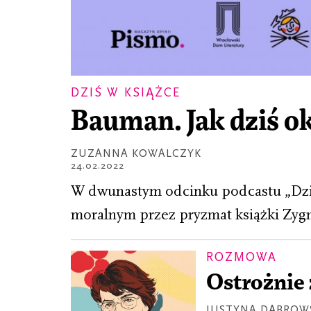
DZIŚ W KSIĄŻCE
Bauman. Jak dziś ok
ZUZANNA KOWALCZYK
24.02.2022
W dwunastym odcinku podcastu „Dzi
moralnym przez pryzmat książki Zy
ROZMOWA
Ostrożnie
JUSTYNA DĄBROW