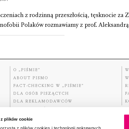
iczeniach z rodzinną przeszłością, tęsknocie z
ofobii Polaków rozmawiamy z prof. Aleksandrą 
O „PIŚMIE”
W
ABOUT PISMO
W
FACT-CHECKING W „PIŚMIE”
R
DLA OSÓB PISZĄCYCH
F
DLA REKLAMODAWCÓW
K
GDZIE KUPIĆ „PISMO”?
 z plików cookie
rzysta z plików cookies i technologii pokrewnych.