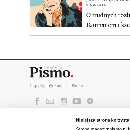
6.02.2018
O trudnych rozl
Baumanem i ksen
Copyright © Fundacja Pismo
Niniejsza strona korzysta
Fundację Pismo
wspierają:
Strona magazynpismo.pl ko