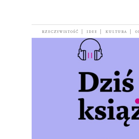
Zygmunt Bauman
RZECZYWISTOŚĆ
IDEE
KULTURA
O