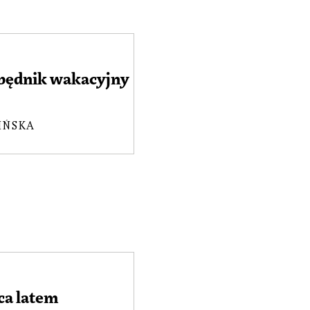
będnik wakacyjny
IŃSKA
ca latem