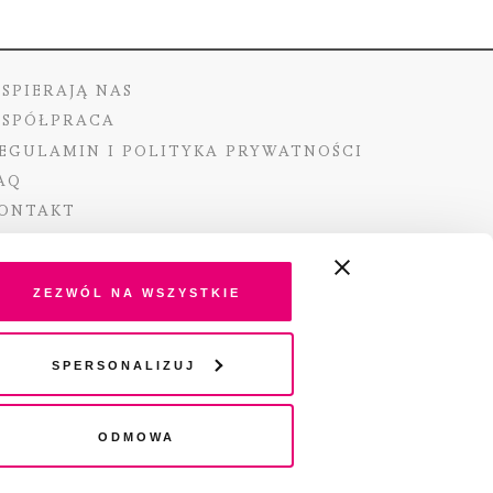
SPIERAJĄ NAS
SPÓŁPRACA
EGULAMIN I POLITYKA PRYWATNOŚCI
AQ
ONTAKT
Zezwól na wszystkie
ano ze środków Ministra Kultury i Dziedzictwa
Spersonalizuj
o pochodzących z Funduszu Promocji Kultury –
go funduszu celowego
Odmowa
wydania audio „Pisma” jest Radio 357.