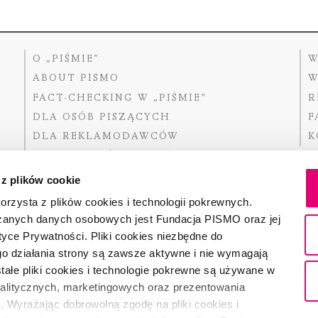
O „PIŚMIE”
W
ABOUT PISMO
W
FACT-CHECKING W „PIŚMIE”
R
DLA OSÓB PISZĄCYCH
F
DLA REKLAMODAWCÓW
K
GDZIE KUPIĆ „PISMO”?
 z plików cookie
rzysta z plików cookies i technologii pokrewnych.
zanych danych osobowych jest Fundacja PISMO oraz jej
Dofinansow
Narodoweg
tyce Prywatności. Pliki cookies niezbędne do
państwowe
o działania strony są zawsze aktywne i nie wymagają
ałe pliki cookies i technologie pokrewne są używane w
nalitycznych, marketingowych oraz prezentowania
Partnerem 
. Wyrażając dobrowolną zgodę na pliki cookies i