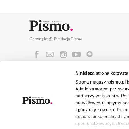
Copyright © Fundacja Pismo
Niniejsza strona korzysta
Fundację Pismo
wspierają:
Strona magazynpismo.pl ko
Administratorem przetwar
partnerzy wskazani w Poli
prawidłowego i optymalneg
zgody użytkownika. Pozost
celach: funkcjonalnych, a
spersonalizowanych treści