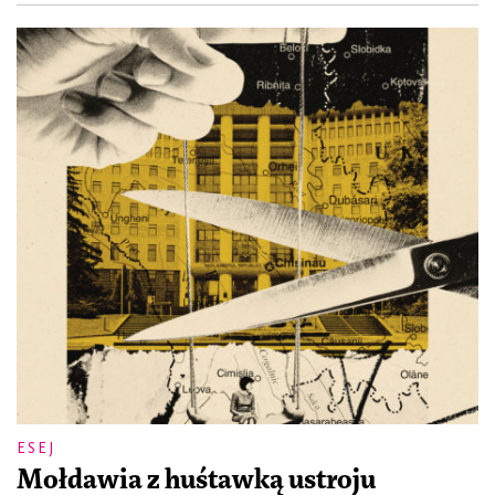
ESEJ
Mołdawia z huśtawką ustroju