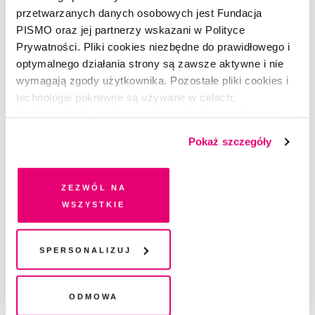
przetwarzanych danych osobowych jest Fundacja
PISMO oraz jej partnerzy wskazani w Polityce
Prywatności. Pliki cookies niezbędne do prawidłowego i
optymalnego działania strony są zawsze aktywne i nie
wymagają zgody użytkownika. Pozostałe pliki cookies i
technologie pokrewne są używane w celach:
OKŁADKA
funkcjonalnych, analitycznych, marketingowych oraz
Zdrowie instant
prezentowania spersonalizowanych treści. Wyrażając
Pokaż szczegóły
dobrowolną zgodę na pliki cookies i technologie
PIOTR PERŁOWSKI
pokrewne, zgadzasz się na przechowywanie informacji
na Twoim urządzeniu końcowym lub dostęp do niego i
Zezwól na
przetwarzanie danych. Zgodę na wszystkie lub niektóre
wszystkie
pliki cookies i technologie pokrewne możesz w każdej
chwili wycofać lub ponowić w zakładce "Ustawienia
plików cookie". Wycofanie zgody nie wpływa na
Spersonalizuj
legalność przetwarzania danych przed jej wycofaniem
Odmowa