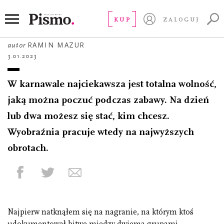
FOTOREPORTAŻ
Wiejski karnawał
KUP
ZALOGUJ
autor
RAMIN MAZUR
3.01.2023
W karnawale najciekawsza jest totalna wolność,
jaką można poczuć podczas zabawy. Na dzień
lub dwa możesz się stać, kim chcesz.
Wyobraźnia pracuje wtedy na najwyższych
obrotach.
Najpierw natknąłem się na nagranie, na którym ktoś
udokumentował bitwę między dwiema grupami