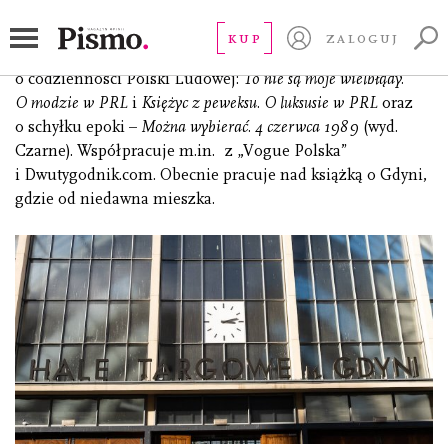
Boćkowska Aleksandra
KUP
ZALOGUJ
(ur. 1973), dziennikarka, reporterka. Autorka książek
o codzienności Polski Ludowej:
To nie są moje wielbłądy.
O modzie w PRL
i
Księżyc z peweksu.
O luksusie w PRL
oraz
o schyłku epoki –
Można wybierać. 4 czerwca 1989
(wyd.
Czarne). Współpracuje m.in. z „Vogue Polska”
i Dwutygodnik.com. Obecnie pracuje nad książką o Gdyni,
gdzie od niedawna mieszka.