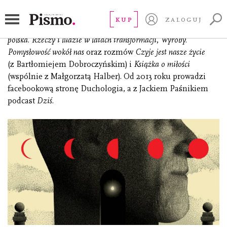
Drenda Olga
KUP
ZALOGUJ
pisarka, eseistka, tłumaczka. Autorka książek:
Duchologia
polska. Rzeczy i ludzie w latach transformacji
,
Wyroby.
Pomysłowość wokół nas
oraz rozmów
Czyje jest nasze życie
(z Bartłomiejem Dobroczyńskim) i
Książka o miłości
(wspólnie z Małgorzatą Halber). Od 2013 roku prowadzi
facebookową stronę Duchologia, a z Jackiem Paśnikiem
podcast
Dziś
.