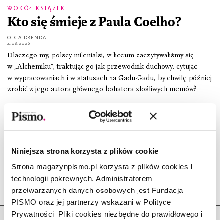
WOKÓŁ KSIĄŻEK
Kto się śmieje z Paula Coelho?
OLGA DRENDA
4.08.2026
Dlaczego my, polscy milenialsi, w liceum zaczytywaliśmy się
w „Alchemiku”, traktując go jak przewodnik duchowy, cytując
w wypracowaniach i w statusach na Gadu-Gadu, by chwilę później
zrobić z jego autora głównego bohatera złośliwych memów?
CZYTAJ
Śmiech u / z władzy. Fragment
książki „Słowo humoru”
Niniejsza strona korzysta z plików cookie
OLGA DRENDA
13.10.2023
Strona magazynpismo.pl korzysta z plików cookies i
technologii pokrewnych. Administratorem
przetwarzanych danych osobowych jest Fundacja
PISMO oraz jej partnerzy wskazani w Polityce
Prywatności. Pliki cookies niezbędne do prawidłowego i