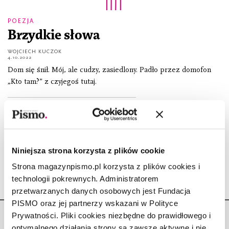
POEZJA
Brzydkie słowa
WOJCIECH KUCZOK
4.10.2022
Dom się śnił. Mój, ale cudzy, zasiedlony. Padło przez domofon
„Kto tam?” z czyjegoś tutaj.
OPOWIADANIE
Moja lewa stopa
WOJCIECH KUCZOK
1.01.2019
Niniejsza strona korzysta z plików cookie
Strona magazynpismo.pl korzysta z plików cookies i
technologii pokrewnych. Administratorem
przetwarzanych danych osobowych jest Fundacja
PISMO oraz jej partnerzy wskazani w Polityce
Prywatności. Pliki cookies niezbędne do prawidłowego i
optymalnego działania strony są zawsze aktywne i nie