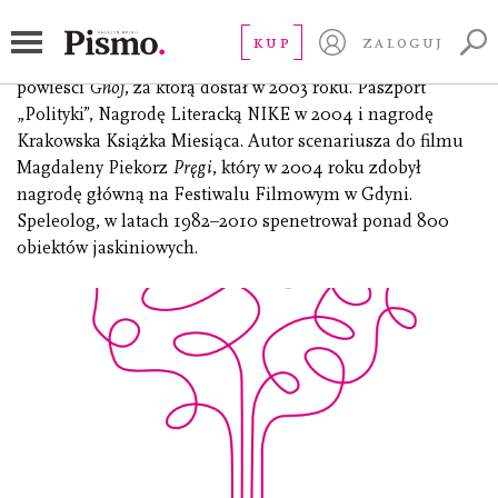
Kuczok Wojciech
KUP
ZALOGUJ
(ur. 1972), pisarz, autor scenariuszy, krytyk filmowy. Autor
powieści
Gnój
, za którą dostał w 2003 roku. Paszport
„Polityki”, Nagrodę Literacką NIKE w 2004 i nagrodę
Krakowska Książka Miesiąca. Autor scenariusza do filmu
Magdaleny Piekorz
Pręgi
, który w 2004 roku zdobył
nagrodę główną na Festiwalu Filmowym w Gdyni.
Speleolog, w latach 1982–2010 spenetrował ponad 800
obiektów jaskiniowych.