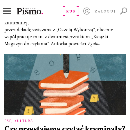
Szostak Natalia
KUP
ZALOGUJ
(ur. 1987), dziennikarka specjalizująca się w tematyce
kulturalnej,
przez dekadę związana z „Gazetą Wyborczą”, obecnie
współpracuje m.in. z dwumiesięcznikiem „Książki.
Magazyn do czytania”. Autorka powieści
Zguba
.
ESEJ KULTURA
Czy przestajemy czytać kryminały?