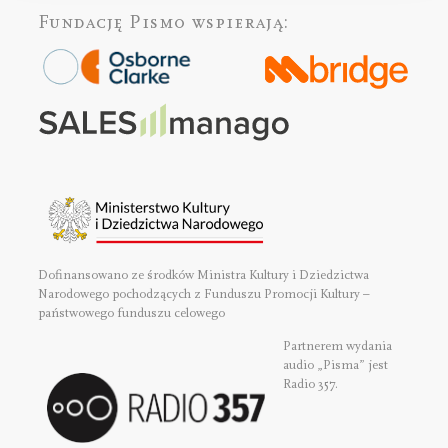
Fundację Pismo
wspierają:
Dofinansowano ze środków Ministra Kultury i Dziedzictwa
Narodowego pochodzących z Funduszu Promocji Kultury –
państwowego funduszu celowego
Partnerem wydania
audio „Pisma” jest
Radio 357.