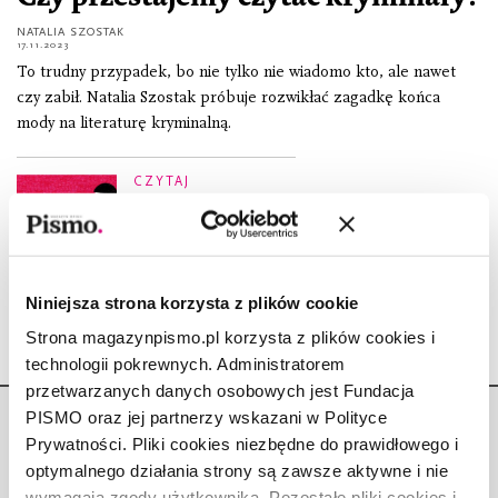
NATALIA SZOSTAK
17.11.2023
To trudny przypadek, bo nie tylko nie wiadomo kto, ale nawet
czy zabił. Natalia Szostak próbuje rozwikłać zagadkę końca
mody na literaturę kryminalną.
CZYTAJ
Alicja. Fragment książki
„Zguba”
NATALIA SZOSTAK
9.02.2023
Niniejsza strona korzysta z plików cookie
Strona magazynpismo.pl korzysta z plików cookies i
technologii pokrewnych. Administratorem
przetwarzanych danych osobowych jest Fundacja
PISMO oraz jej partnerzy wskazani w Polityce
Prywatności. Pliki cookies niezbędne do prawidłowego i
optymalnego działania strony są zawsze aktywne i nie
wymagają zgody użytkownika. Pozostałe pliki cookies i